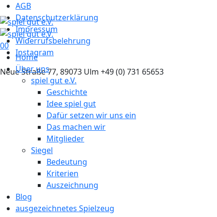
AGB
Datenschutzerklärung
Impressum
Widerrufsbelehrung
0
0
Instagram
Home
Über uns
Neue Straße 77, 89073 Ulm
+49 (0) 731 65653
spiel gut e.V.
Geschichte
Idee spiel gut
Dafür setzen wir uns ein
Das machen wir
Mitglieder
Siegel
Bedeutung
Kriterien
Auszeichnung
Blog
ausgezeichnetes Spielzeug