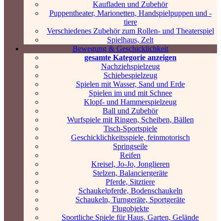
Kaufladen und Zubehör
Puppentheater, Marionetten, Handspielpuppen und -
tiere
Verschiedenes Zubehör zum Rollen- und Theaterspiel
Spielhaus, Zelt
Bewegung & Geschicklichkeit
gesamte Kategorie anzeigen
Nachziehspielzeug
Schiebespielzeug
Spielen mit Wasser, Sand und Erde
Spielen im und mit Schnee
Klopf- und Hammerspielzeug
Ball und Zubehör
Wurfspiele mit Ringen, Scheiben, Bällen
Tisch-Sportspiele
Geschicklichkeitsspiele, feinmotorisch
Springseile
Reifen
Kreisel, Jo-Jo, Jonglieren
Stelzen, Balanciergeräte
Pferde, Sitztiere
Schaukelpferde, Bodenschaukeln
Schaukeln, Turngeräte, Sportgeräte
Flugobjekte
Sportliche Spiele für Haus, Garten, Gelände