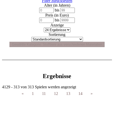
Filter zurücksetzen
Alter (in Jahren)
bis
Preis (in Euro)
bis
Anzeige
Sortierung
Ergebnisse
4129 - 313 von 313 Spielen werden angezeigt
«
1
11
12
13
14
»