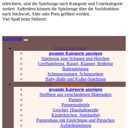
erleichtern, sind die Spielzeuge nach Kategorie und Unterkategorie
sortiert. Außerdem können die Spielzeuge über die Suchfunktion
nach Stichwort, Alter oder Preis gefiltert werden.
Viel Spaß beim Stöbern!
Kategorien
Erstes Lebensjahr
gesamte Kategorie anzeigen
Spielzeug zum Schauen und Horchen
Greifspielzeug, Rassel, Klapper, Beißring
Badespielzeug
Schmusepuppen, Schmusetiere
Baby-Bälle und Kuller-Spielzeug
Soziales Verhalten
gesamte Kategorie anzeigen
Stofftiere aus verschiedenen Materialien
Puppen
Puppenzubehör
Geschirr, Haushaltsgeräte
Kinderküchen, Spielmöbel
Puppenhaus mit Einrichtung und Püppchen
Aufstellspielzeug