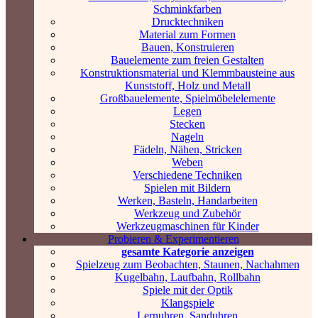
Schminkfarben
Drucktechniken
Material zum Formen
Bauen, Konstruieren
Bauelemente zum freien Gestalten
Konstruktionsmaterial und Klemmbausteine aus
Kunststoff, Holz und Metall
Großbauelemente, Spielmöbelelemente
Legen
Stecken
Nageln
Fädeln, Nähen, Stricken
Weben
Verschiedene Techniken
Spielen mit Bildern
Werken, Basteln, Handarbeiten
Werkzeug und Zubehör
Werkzeugmaschinen für Kinder
Probieren & Experimentieren
gesamte Kategorie anzeigen
Spielzeug zum Beobachten, Staunen, Nachahmen
Kugelbahn, Laufbahn, Rollbahn
Spiele mit der Optik
Klangspiele
Lernuhren, Sanduhren