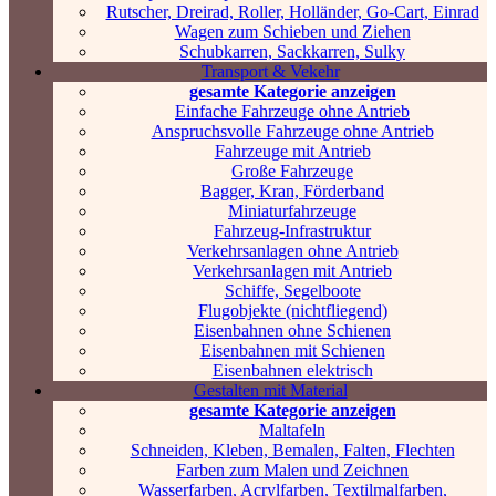
Rutscher, Dreirad, Roller, Holländer, Go-Cart, Einrad
Wagen zum Schieben und Ziehen
Schubkarren, Sackkarren, Sulky
Transport & Vekehr
gesamte Kategorie anzeigen
Einfache Fahrzeuge ohne Antrieb
Anspruchsvolle Fahrzeuge ohne Antrieb
Fahrzeuge mit Antrieb
Große Fahrzeuge
Bagger, Kran, Förderband
Miniaturfahrzeuge
Fahrzeug-Infrastruktur
Verkehrsanlagen ohne Antrieb
Verkehrsanlagen mit Antrieb
Schiffe, Segelboote
Flugobjekte (nichtfliegend)
Eisenbahnen ohne Schienen
Eisenbahnen mit Schienen
Eisenbahnen elektrisch
Gestalten mit Material
gesamte Kategorie anzeigen
Maltafeln
Schneiden, Kleben, Bemalen, Falten, Flechten
Farben zum Malen und Zeichnen
Wasserfarben, Acrylfarben, Textilmalfarben,