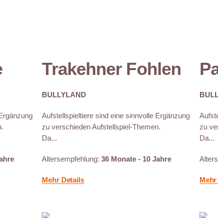
e
Trakehner Fohlen
Pa
BULLYLAND
BUL
e Ergänzung
Aufstellspieltiere sind eine sinnvolle Ergänzung
Aufste
n.
zu verschieden Aufstellspiel-Themen.
zu ve
Da...
Da...
Jahre
Altersempfehlung:
36 Monate - 10 Jahre
Alter
Mehr Details
Mehr 