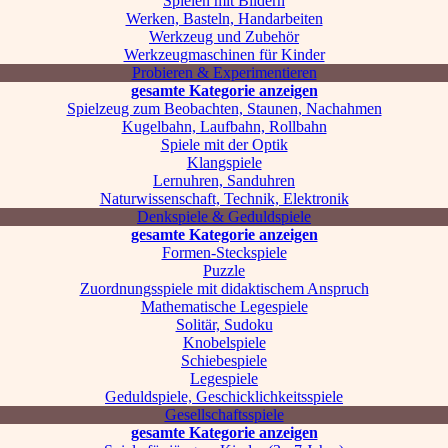
Spielen mit Bildern
Werken, Basteln, Handarbeiten
Werkzeug und Zubehör
Werkzeugmaschinen für Kinder
Probieren & Experimentieren
gesamte Kategorie anzeigen
Spielzeug zum Beobachten, Staunen, Nachahmen
Kugelbahn, Laufbahn, Rollbahn
Spiele mit der Optik
Klangspiele
Lernuhren, Sanduhren
Naturwissenschaft, Technik, Elektronik
Denkspiele & Geduldspiele
gesamte Kategorie anzeigen
Formen-Steckspiele
Puzzle
Zuordnungsspiele mit didaktischem Anspruch
Mathematische Legespiele
Solitär, Sudoku
Knobelspiele
Schiebespiele
Legespiele
Geduldspiele, Geschicklichkeitsspiele
Gesellschaftsspiele
gesamte Kategorie anzeigen