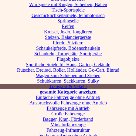
Wurfspiele mit Ringen, Scheiben, Bällen
Tisch-Sportspiele
Geschicklichkeitsspiele, feinmotorisch
Springseile
Reifen
Kreisel, Jo-Jo, Jonglieren
Stelzen, Balanciergeräte
Pferde, Sitztiere
Schaukelpferde, Bodenschaukeln
Schaukeln, Turngeräte, Sportgeräte
Flugobjekte
Sportliche Spiele für Haus, Garten, Gelände
Rutscher, Dreirad, Roller, Holländer, Go-Cart, Einrad
Wagen zum Schieben und Ziehen
Schubkarren, Sackkarren, Sulky
Transport & Vekehr
gesamte Kategorie anzeigen
Einfache Fahrzeuge ohne Antrieb
Anspruchsvolle Fahrzeuge ohne Antrieb
Fahrzeuge mit Antrieb
Große Fahrzeuge
Bagger, Kran, Förderband
Miniaturfahrzeuge
Fahrzeug-Infrastruktur
Verkehrsanlagen ohne Antrieb