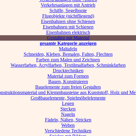
Verkehrsanlagen mit Antrieb
Schiffe, Segelboote
Flugobjekte (nichtfliegend)
Eisenbahnen ohne Schienen
Eisenbahnen mit Schienen
Eisenbahnen elektrisch
Gestalten mit Material
gesamte Kategorie anzeigen
Maltafeln
Schneiden, Kleben, Bemalen, Falten, Flechten
Farben zum Malen und Zeichnen
Wasserfarben, Acrylfarben, Textilmalfarben, Schminkfarben
Drucktechniken
Material zum Formen
Bauen, Konstruieren
Bauelemente zum freien Gestalten
nstruktionsmaterial und Klemmbausteine aus Kunststoff, Holz und Met
Großbauelemente, Spielmöbelelemente
Legen
Stecken
Nageln
Fädeln, Nähen, Stricken
Weben
Verschiedene Techniken