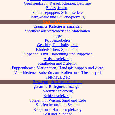
Greifspielzeug, Rassel, Klapper, Beißring
Badespielzeug
Schmusepuppen, Schmusetiere
Baby-Bälle und Kuller-Spielzeug
Soziales Verhalten
gesamte Kategorie anzeigen
Stofftiere aus verschiedenen Materialien
Puppen
Puppenzubehör
Geschirr, Haushaltsgeräte
Kinderküchen, Spielmöbel
Puppenhaus mit Einrichtung und Püppchen
Aufstellspielzeug
Kaufladen und Zubehör
Puppentheater, Marionetten, Handspielpuppen und -tiere
Verschiedenes Zubehör zum Rollen- und Theaterspiel
Spielhaus, Zelt
Bewegung & Geschicklichkeit
gesamte Kategorie anzeigen
Nachziehspielzeug
Schiebespielzeug
Spielen mit Wasser, Sand und Erde
Spielen im und mit Schnee
Klopf- und Hammerspielzeug
Ball und Zubehör