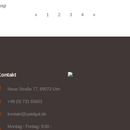
eigt
«
1
2
3
4
»
Kontakt
Neue Straße 77, 89073 Ulm
+49 (0) 731 65653
kontakt@spielgut.de
Montag - Freitag: 9:00 -