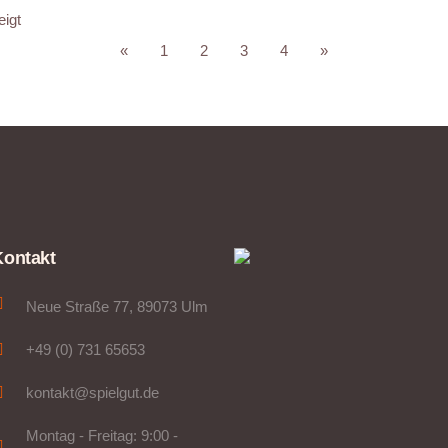
eigt
«
1
2
3
4
»
Kontakt
Neue Straße 77, 89073 Ulm
+49 (0) 731 65653
kontakt@spielgut.de
Montag - Freitag: 9:00 -