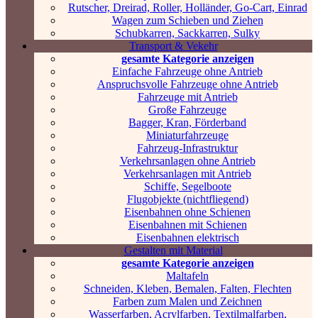
Rutscher, Dreirad, Roller, Holländer, Go-Cart, Einrad
Wagen zum Schieben und Ziehen
Schubkarren, Sackkarren, Sulky
Transport & Vekehr
gesamte Kategorie anzeigen
Einfache Fahrzeuge ohne Antrieb
Anspruchsvolle Fahrzeuge ohne Antrieb
Fahrzeuge mit Antrieb
Große Fahrzeuge
Bagger, Kran, Förderband
Miniaturfahrzeuge
Fahrzeug-Infrastruktur
Verkehrsanlagen ohne Antrieb
Verkehrsanlagen mit Antrieb
Schiffe, Segelboote
Flugobjekte (nichtfliegend)
Eisenbahnen ohne Schienen
Eisenbahnen mit Schienen
Eisenbahnen elektrisch
Gestalten mit Material
gesamte Kategorie anzeigen
Maltafeln
Schneiden, Kleben, Bemalen, Falten, Flechten
Farben zum Malen und Zeichnen
Wasserfarben, Acrylfarben, Textilmalfarben,