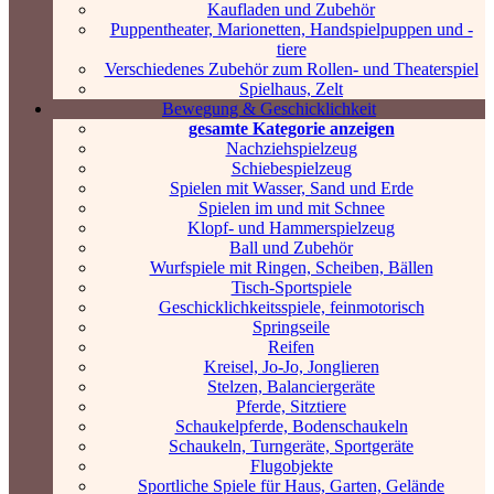
Kaufladen und Zubehör
Puppentheater, Marionetten, Handspielpuppen und -
tiere
Verschiedenes Zubehör zum Rollen- und Theaterspiel
Spielhaus, Zelt
Bewegung & Geschicklichkeit
gesamte Kategorie anzeigen
Nachziehspielzeug
Schiebespielzeug
Spielen mit Wasser, Sand und Erde
Spielen im und mit Schnee
Klopf- und Hammerspielzeug
Ball und Zubehör
Wurfspiele mit Ringen, Scheiben, Bällen
Tisch-Sportspiele
Geschicklichkeitsspiele, feinmotorisch
Springseile
Reifen
Kreisel, Jo-Jo, Jonglieren
Stelzen, Balanciergeräte
Pferde, Sitztiere
Schaukelpferde, Bodenschaukeln
Schaukeln, Turngeräte, Sportgeräte
Flugobjekte
Sportliche Spiele für Haus, Garten, Gelände