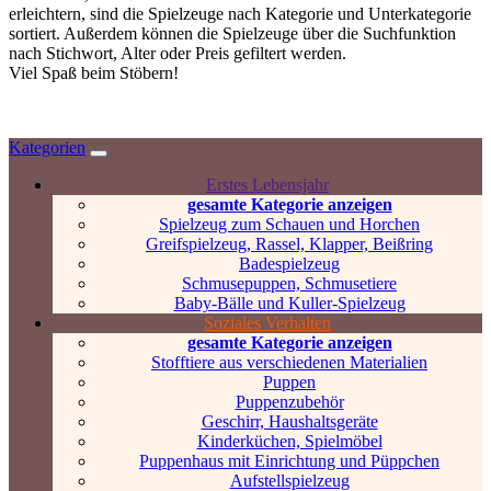
erleichtern, sind die Spielzeuge nach Kategorie und Unterkategorie
sortiert. Außerdem können die Spielzeuge über die Suchfunktion
nach Stichwort, Alter oder Preis gefiltert werden.
Viel Spaß beim Stöbern!
Kategorien
Erstes Lebensjahr
gesamte Kategorie anzeigen
Spielzeug zum Schauen und Horchen
Greifspielzeug, Rassel, Klapper, Beißring
Badespielzeug
Schmusepuppen, Schmusetiere
Baby-Bälle und Kuller-Spielzeug
Soziales Verhalten
gesamte Kategorie anzeigen
Stofftiere aus verschiedenen Materialien
Puppen
Puppenzubehör
Geschirr, Haushaltsgeräte
Kinderküchen, Spielmöbel
Puppenhaus mit Einrichtung und Püppchen
Aufstellspielzeug