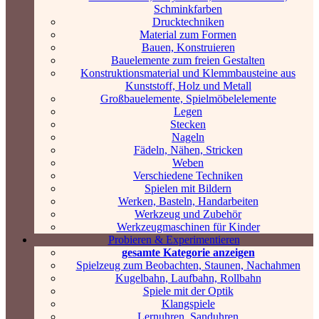
Schminkfarben
Drucktechniken
Material zum Formen
Bauen, Konstruieren
Bauelemente zum freien Gestalten
Konstruktionsmaterial und Klemmbausteine aus
Kunststoff, Holz und Metall
Großbauelemente, Spielmöbelelemente
Legen
Stecken
Nageln
Fädeln, Nähen, Stricken
Weben
Verschiedene Techniken
Spielen mit Bildern
Werken, Basteln, Handarbeiten
Werkzeug und Zubehör
Werkzeugmaschinen für Kinder
Probieren & Experimentieren
gesamte Kategorie anzeigen
Spielzeug zum Beobachten, Staunen, Nachahmen
Kugelbahn, Laufbahn, Rollbahn
Spiele mit der Optik
Klangspiele
Lernuhren, Sanduhren