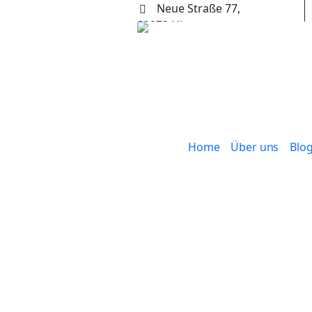
Neue Straße 77,
89073 Ulm
+49 (0) 731 65653
Home
Über uns
Blo