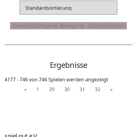
Ergebnisse
4177 - 746 von 746 Spielen werden angezeigt
«
1
29
30
31
32
»
spiel gut e.V.