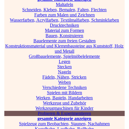
Maltafeln
Schneiden, Kleben, Bemalen, Falten, Flechten
Farben zum Malen und Zeichnen
Wasserfarben, Acrylfarben, Textilmalfarben, Schminkfarben
Drucktechniken
Material zum Formen
Bauen, Konstruieren
Bauelemente zum freien Gestalten
Konstruktionsmaterial und Klemmbausteine aus Kunststoff, Holz
und Metall
Großbauelemente, Spielmöbelelemente
Legen
Stecken
Nageln
Fädeln, Nähen, Stricken
Weben
Verschiedene Techniken
Spielen mit Bildern
Werken, Basteln, Handarbeiten
Werkzeug und Zubehör
Werkzeugmaschinen für Kinder
Probieren & Experimentieren
gesamte Kategorie anzeigen
Spielzeug zum Beobachten, Staunen, Nachahmen
Kugelbahn, Laufbahn, Rollbahn