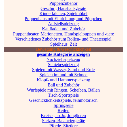
Puppenzubehör
Geschirr, Haushaltsgeräte
Kinderküchen, Spielmöbel
Puppenhaus mit Einrichtung und Püppchen
Aufstellspielzeug
Kaufladen und Zubehör
Puppentheater, Marionetten, Handspielpuppen und -tiere
Verschiedenes Zubehör zum Rollen- und Theaterspiel
Spielhaus, Zelt
Bewegung & Geschicklichkeit
gesamte Kategorie anzeigen
Nachziehspielzeug
Schiebespielzeug
Spielen mit Wasser, Sand und Erde
Spielen im und mit Schnee
Klopf- und Hammerspielzeug
Ball und Zubehör
Wurfspiele mit Ringen, Scheiben, Bällen
Tisch-Sportspiele
Geschicklichkeitsspiele, feinmotorisch
Springseile
Reifen
Kreisel, Jo-Jo, Jonglieren
Stelzen, Balanciergeräte
Pferde, Sitztiere