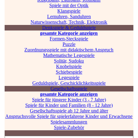
Spiele mit der Optik
Klangspiele
Lernuhren, Sanduhren
Naturwissenschaft, Technik, Elektronik
Denkspiele & Geduldspiele
gesamte Kategorie anzeigen
Formen-Steckspiele
Puzzle
Zuordnungsspiele mit didaktischem Anspruch
Mathematische Legespiele
Solitär, Sudoku
Knobelspiele
Schiebespiele
Legespiele
Geduldspiele, Geschicklichkeitsspiele
Gesellschaftsspiele
gesamte Kategorie anzeigen
Spiele für jüngere Kinder (3 - 7 Jahre)
Spiele für Kinder und Familien (8 - 12 Jahre)
Gesellschaftsspiele ab 12 Jahre und älter
Anspruchsvolle Spiele für spielerfahrene Kinder und Erwachsene
Spielesammlungen
Spiele-Zubehör