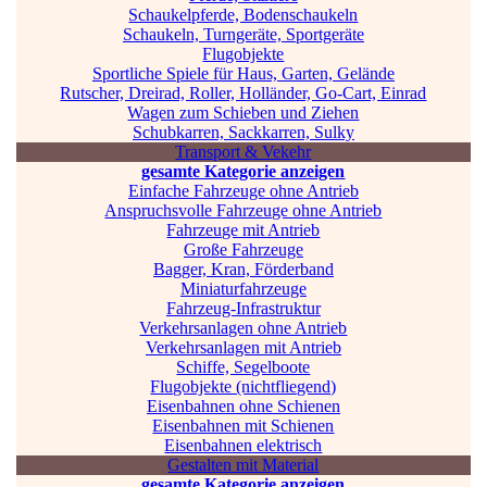
Schaukelpferde, Bodenschaukeln
Schaukeln, Turngeräte, Sportgeräte
Flugobjekte
Sportliche Spiele für Haus, Garten, Gelände
Rutscher, Dreirad, Roller, Holländer, Go-Cart, Einrad
Wagen zum Schieben und Ziehen
Schubkarren, Sackkarren, Sulky
Transport & Vekehr
gesamte Kategorie anzeigen
Einfache Fahrzeuge ohne Antrieb
Anspruchsvolle Fahrzeuge ohne Antrieb
Fahrzeuge mit Antrieb
Große Fahrzeuge
Bagger, Kran, Förderband
Miniaturfahrzeuge
Fahrzeug-Infrastruktur
Verkehrsanlagen ohne Antrieb
Verkehrsanlagen mit Antrieb
Schiffe, Segelboote
Flugobjekte (nichtfliegend)
Eisenbahnen ohne Schienen
Eisenbahnen mit Schienen
Eisenbahnen elektrisch
Gestalten mit Material
gesamte Kategorie anzeigen