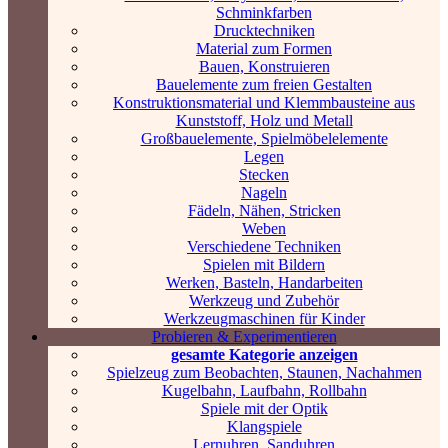
Schminkfarben
Drucktechniken
Material zum Formen
Bauen, Konstruieren
Bauelemente zum freien Gestalten
Konstruktionsmaterial und Klemmbausteine aus
Kunststoff, Holz und Metall
Großbauelemente, Spielmöbelelemente
Legen
Stecken
Nageln
Fädeln, Nähen, Stricken
Weben
Verschiedene Techniken
Spielen mit Bildern
Werken, Basteln, Handarbeiten
Werkzeug und Zubehör
Werkzeugmaschinen für Kinder
Probieren & Experimentieren
gesamte Kategorie anzeigen
Spielzeug zum Beobachten, Staunen, Nachahmen
Kugelbahn, Laufbahn, Rollbahn
Spiele mit der Optik
Klangspiele
Lernuhren, Sanduhren