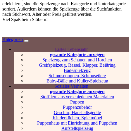
erleichtern, sind die Spielzeuge nach Kategorie und Unterkategorie
sortiert. Außerdem können die Spielzeuge über die Suchfunktion
nach Stichwort, Alter oder Preis gefiltert werden.
Viel Spaß beim Stöbern!
Kategorien
Erstes Lebensjahr
gesamte Kategorie anzeigen
Spielzeug zum Schauen und Horchen
Greifspielzeug, Rassel, Klapper, Beißring
Badespielzeug
Schmusepuppen, Schmusetiere
Baby-Bälle und Kuller-Spielzeug
Soziales Verhalten
gesamte Kategorie anzeigen
Stofftiere aus verschiedenen Materialien
Puppen
Puppenzubehör
Geschirr, Haushaltsgeräte
Kinderküchen, Spielmöbel
Puppenhaus mit Einrichtung und Püppchen
Aufstellspielzeug