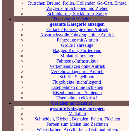
Rutscher, Dreirad, Roller, Holländer, Go-Cart, Einrad
Wagen zum Schieben und Ziehen
Schubkarren, Sackkarren, Sulky
Transport & Vekehr
gesamte Kategorie anzeigen
Einfache Fahrzeuge ohne Antrieb
Anspruchsvolle Fahrzeuge ohne Antrieb
Fahrzeuge mit Antrieb
Große Fahrzeuge
Bagger, Kran, Förderband
Miniaturfahrzeuge
Fahrzeug-Infrastruktur
Verkehrsanlagen ohne Antrieb
Verkehrsanlagen mit Antrieb
Schiffe, Segelboote
Flugobjekte (nichtfliegend)
Eisenbahnen ohne Schienen
Eisenbahnen mit Schienen
Eisenbahnen elektrisch
Gestalten mit Material
gesamte Kategorie anzeigen
Maltafeln
Schneiden, Kleben, Bemalen, Falten, Flechten
Farben zum Malen und Zeichnen
Wasserfarben, Acrylfarben, Textilmalfarben,