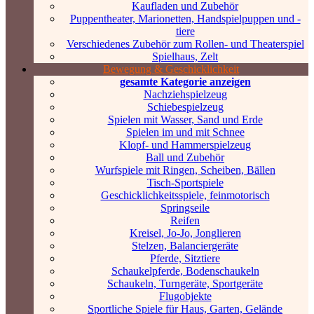
Kaufladen und Zubehör
Puppentheater, Marionetten, Handspielpuppen und -
tiere
Verschiedenes Zubehör zum Rollen- und Theaterspiel
Spielhaus, Zelt
Bewegung & Geschicklichkeit
gesamte Kategorie anzeigen
Nachziehspielzeug
Schiebespielzeug
Spielen mit Wasser, Sand und Erde
Spielen im und mit Schnee
Klopf- und Hammerspielzeug
Ball und Zubehör
Wurfspiele mit Ringen, Scheiben, Bällen
Tisch-Sportspiele
Geschicklichkeitsspiele, feinmotorisch
Springseile
Reifen
Kreisel, Jo-Jo, Jonglieren
Stelzen, Balanciergeräte
Pferde, Sitztiere
Schaukelpferde, Bodenschaukeln
Schaukeln, Turngeräte, Sportgeräte
Flugobjekte
Sportliche Spiele für Haus, Garten, Gelände