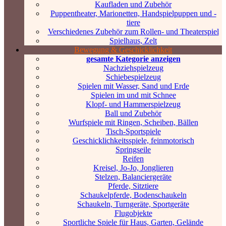
Kaufladen und Zubehör
Puppentheater, Marionetten, Handspielpuppen und -
tiere
Verschiedenes Zubehör zum Rollen- und Theaterspiel
Spielhaus, Zelt
Bewegung & Geschicklichkeit
gesamte Kategorie anzeigen
Nachziehspielzeug
Schiebespielzeug
Spielen mit Wasser, Sand und Erde
Spielen im und mit Schnee
Klopf- und Hammerspielzeug
Ball und Zubehör
Wurfspiele mit Ringen, Scheiben, Bällen
Tisch-Sportspiele
Geschicklichkeitsspiele, feinmotorisch
Springseile
Reifen
Kreisel, Jo-Jo, Jonglieren
Stelzen, Balanciergeräte
Pferde, Sitztiere
Schaukelpferde, Bodenschaukeln
Schaukeln, Turngeräte, Sportgeräte
Flugobjekte
Sportliche Spiele für Haus, Garten, Gelände