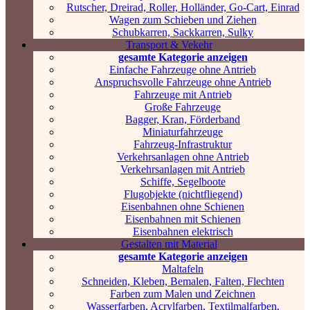
Rutscher, Dreirad, Roller, Holländer, Go-Cart, Einrad
Wagen zum Schieben und Ziehen
Schubkarren, Sackkarren, Sulky
Transport & Vekehr
gesamte Kategorie anzeigen
Einfache Fahrzeuge ohne Antrieb
Anspruchsvolle Fahrzeuge ohne Antrieb
Fahrzeuge mit Antrieb
Große Fahrzeuge
Bagger, Kran, Förderband
Miniaturfahrzeuge
Fahrzeug-Infrastruktur
Verkehrsanlagen ohne Antrieb
Verkehrsanlagen mit Antrieb
Schiffe, Segelboote
Flugobjekte (nichtfliegend)
Eisenbahnen ohne Schienen
Eisenbahnen mit Schienen
Eisenbahnen elektrisch
Gestalten mit Material
gesamte Kategorie anzeigen
Maltafeln
Schneiden, Kleben, Bemalen, Falten, Flechten
Farben zum Malen und Zeichnen
Wasserfarben, Acrylfarben, Textilmalfarben,