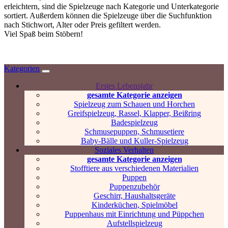
erleichtern, sind die Spielzeuge nach Kategorie und Unterkategorie
sortiert. Außerdem können die Spielzeuge über die Suchfunktion
nach Stichwort, Alter oder Preis gefiltert werden.
Viel Spaß beim Stöbern!
Kategorien
Erstes Lebensjahr
gesamte Kategorie anzeigen
Spielzeug zum Schauen und Horchen
Greifspielzeug, Rassel, Klapper, Beißring
Badespielzeug
Schmusepuppen, Schmusetiere
Baby-Bälle und Kuller-Spielzeug
Soziales Verhalten
gesamte Kategorie anzeigen
Stofftiere aus verschiedenen Materialien
Puppen
Puppenzubehör
Geschirr, Haushaltsgeräte
Kinderküchen, Spielmöbel
Puppenhaus mit Einrichtung und Püppchen
Aufstellspielzeug