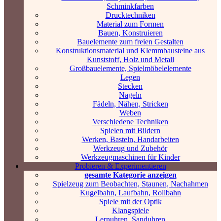
Schminkfarben
Drucktechniken
Material zum Formen
Bauen, Konstruieren
Bauelemente zum freien Gestalten
Konstruktionsmaterial und Klemmbausteine aus
Kunststoff, Holz und Metall
Großbauelemente, Spielmöbelelemente
Legen
Stecken
Nageln
Fädeln, Nähen, Stricken
Weben
Verschiedene Techniken
Spielen mit Bildern
Werken, Basteln, Handarbeiten
Werkzeug und Zubehör
Werkzeugmaschinen für Kinder
Probieren & Experimentieren
gesamte Kategorie anzeigen
Spielzeug zum Beobachten, Staunen, Nachahmen
Kugelbahn, Laufbahn, Rollbahn
Spiele mit der Optik
Klangspiele
Lernuhren, Sanduhren