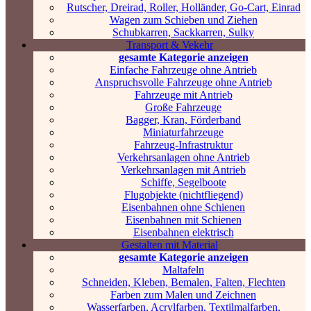
Rutscher, Dreirad, Roller, Holländer, Go-Cart, Einrad
Wagen zum Schieben und Ziehen
Schubkarren, Sackkarren, Sulky
Transport & Vekehr
gesamte Kategorie anzeigen
Einfache Fahrzeuge ohne Antrieb
Anspruchsvolle Fahrzeuge ohne Antrieb
Fahrzeuge mit Antrieb
Große Fahrzeuge
Bagger, Kran, Förderband
Miniaturfahrzeuge
Fahrzeug-Infrastruktur
Verkehrsanlagen ohne Antrieb
Verkehrsanlagen mit Antrieb
Schiffe, Segelboote
Flugobjekte (nichtfliegend)
Eisenbahnen ohne Schienen
Eisenbahnen mit Schienen
Eisenbahnen elektrisch
Gestalten mit Material
gesamte Kategorie anzeigen
Maltafeln
Schneiden, Kleben, Bemalen, Falten, Flechten
Farben zum Malen und Zeichnen
Wasserfarben, Acrylfarben, Textilmalfarben,