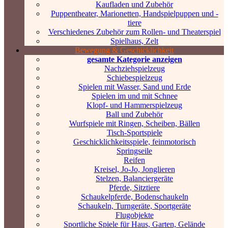
Kaufladen und Zubehör
Puppentheater, Marionetten, Handspielpuppen und -
tiere
Verschiedenes Zubehör zum Rollen- und Theaterspiel
Spielhaus, Zelt
Bewegung & Geschicklichkeit
gesamte Kategorie anzeigen
Nachziehspielzeug
Schiebespielzeug
Spielen mit Wasser, Sand und Erde
Spielen im und mit Schnee
Klopf- und Hammerspielzeug
Ball und Zubehör
Wurfspiele mit Ringen, Scheiben, Bällen
Tisch-Sportspiele
Geschicklichkeitsspiele, feinmotorisch
Springseile
Reifen
Kreisel, Jo-Jo, Jonglieren
Stelzen, Balanciergeräte
Pferde, Sitztiere
Schaukelpferde, Bodenschaukeln
Schaukeln, Turngeräte, Sportgeräte
Flugobjekte
Sportliche Spiele für Haus, Garten, Gelände