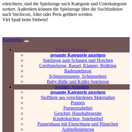
erleichtern, sind die Spielzeuge nach Kategorie und Unterkategorie
sortiert. Außerdem können die Spielzeuge über die Suchfunktion
nach Stichwort, Alter oder Preis gefiltert werden.
Viel Spaß beim Stöbern!
Kategorien
Erstes Lebensjahr
gesamte Kategorie anzeigen
Spielzeug zum Schauen und Horchen
Greifspielzeug, Rassel, Klapper, Beißring
Badespielzeug
Schmusepuppen, Schmusetiere
Baby-Bälle und Kuller-Spielzeug
Soziales Verhalten
gesamte Kategorie anzeigen
Stofftiere aus verschiedenen Materialien
Puppen
Puppenzubehör
Geschirr, Haushaltsgeräte
Kinderküchen, Spielmöbel
Puppenhaus mit Einrichtung und Püppchen
Aufstellspielzeug