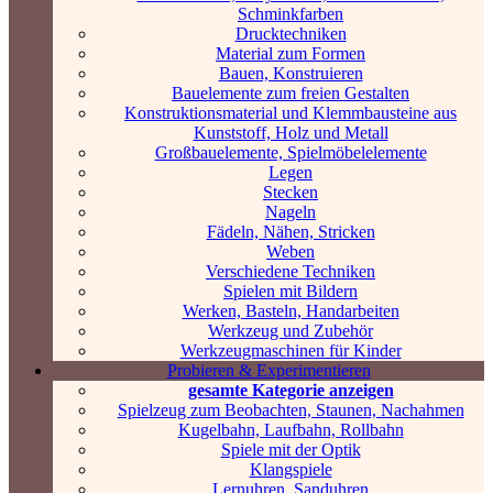
Schminkfarben
Drucktechniken
Material zum Formen
Bauen, Konstruieren
Bauelemente zum freien Gestalten
Konstruktionsmaterial und Klemmbausteine aus
Kunststoff, Holz und Metall
Großbauelemente, Spielmöbelelemente
Legen
Stecken
Nageln
Fädeln, Nähen, Stricken
Weben
Verschiedene Techniken
Spielen mit Bildern
Werken, Basteln, Handarbeiten
Werkzeug und Zubehör
Werkzeugmaschinen für Kinder
Probieren & Experimentieren
gesamte Kategorie anzeigen
Spielzeug zum Beobachten, Staunen, Nachahmen
Kugelbahn, Laufbahn, Rollbahn
Spiele mit der Optik
Klangspiele
Lernuhren, Sanduhren