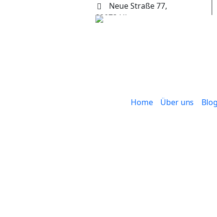
Neue Straße 77,
89073 Ulm
+49 (0) 731 65653
Home
Über uns
Blo