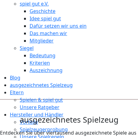
spiel gut e.V.
Geschichte
Idee spiel gut
Dafür setzen wir uns ein
Das machen wir
Mitglieder
Siegel
Bedeutung
Kriterien
Auszeichnung
Blog
ausgezeichnetes Spielzeug
Eltern
Spielen & spiel gut
Unsere Ratgeber
Hersteller und Händler
ausgezeichnetes Spielzeug
Vorteile
Spielzeugerprobung
Entdecken Sie über viertausend ausgezeichnete Spiele aus
Unsere Spielregeln