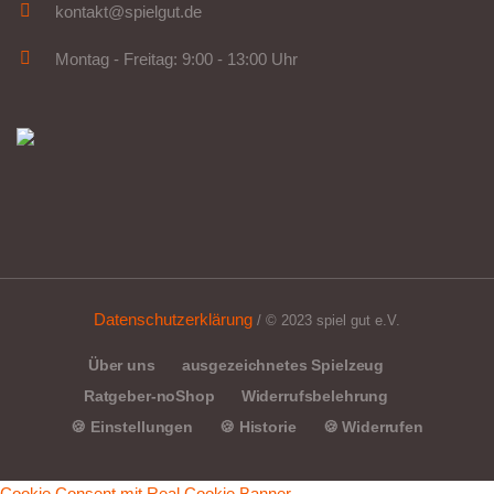
kontakt@spielgut.de
Montag - Freitag: 9:00 - 13:00 Uhr
Datenschutzerklärung
/ © 2023 spiel gut e.V.
Über uns
ausgezeichnetes Spielzeug
Ratgeber-noShop
Widerrufsbelehrung
🍪 Einstellungen
🍪 Historie
🍪 Widerrufen
Cookie Consent mit Real Cookie Banner