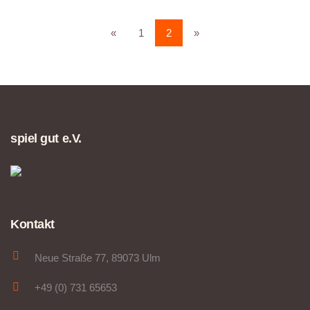
«
1
2
»
spiel gut e.V.
Kontakt
Neue Straße 77, 89073 Ulm
+49 (0) 731 65653