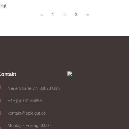
eigt
«
1
2
3
»
Kontakt
Neue Straße 77, 89073 Ulm
+49 (0) 731 65653
kontakt@spielgut.de
Montag - Freitag: 9:00 -