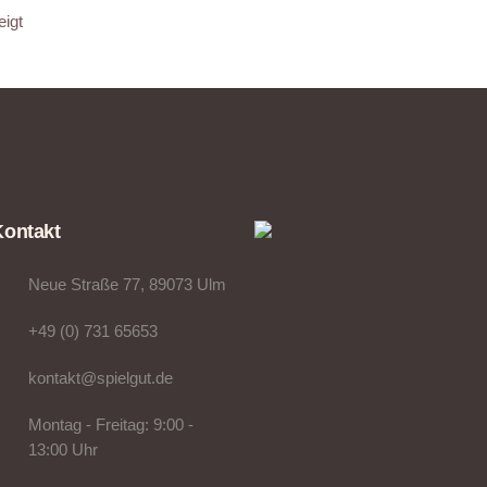
eigt
Kontakt
Neue Straße 77, 89073 Ulm
+49 (0) 731 65653
kontakt@spielgut.de
Montag - Freitag: 9:00 -
13:00 Uhr