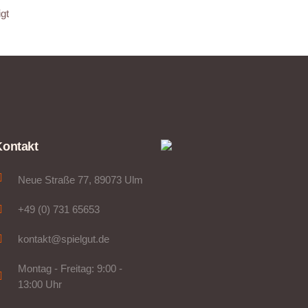
gt
Kontakt
Neue Straße 77, 89073 Ulm
+49 (0) 731 65653
kontakt@spielgut.de
Montag - Freitag: 9:00 -
13:00 Uhr