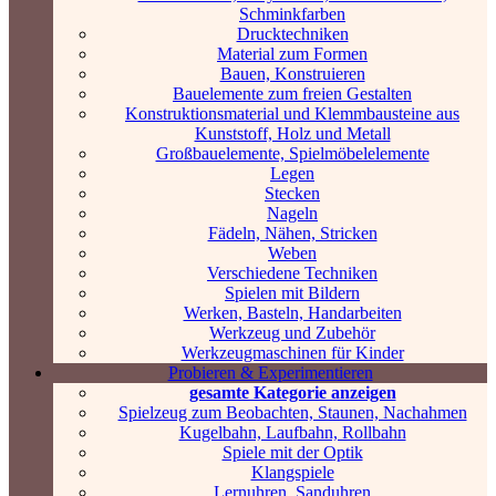
Schminkfarben
Drucktechniken
Material zum Formen
Bauen, Konstruieren
Bauelemente zum freien Gestalten
Konstruktionsmaterial und Klemmbausteine aus
Kunststoff, Holz und Metall
Großbauelemente, Spielmöbelelemente
Legen
Stecken
Nageln
Fädeln, Nähen, Stricken
Weben
Verschiedene Techniken
Spielen mit Bildern
Werken, Basteln, Handarbeiten
Werkzeug und Zubehör
Werkzeugmaschinen für Kinder
Probieren & Experimentieren
gesamte Kategorie anzeigen
Spielzeug zum Beobachten, Staunen, Nachahmen
Kugelbahn, Laufbahn, Rollbahn
Spiele mit der Optik
Klangspiele
Lernuhren, Sanduhren