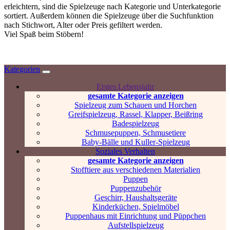
erleichtern, sind die Spielzeuge nach Kategorie und Unterkategorie
sortiert. Außerdem können die Spielzeuge über die Suchfunktion
nach Stichwort, Alter oder Preis gefiltert werden.
Viel Spaß beim Stöbern!
Kategorien
Erstes Lebensjahr
gesamte Kategorie anzeigen
Spielzeug zum Schauen und Horchen
Greifspielzeug, Rassel, Klapper, Beißring
Badespielzeug
Schmusepuppen, Schmusetiere
Baby-Bälle und Kuller-Spielzeug
Soziales Verhalten
gesamte Kategorie anzeigen
Stofftiere aus verschiedenen Materialien
Puppen
Puppenzubehör
Geschirr, Haushaltsgeräte
Kinderküchen, Spielmöbel
Puppenhaus mit Einrichtung und Püppchen
Aufstellspielzeug