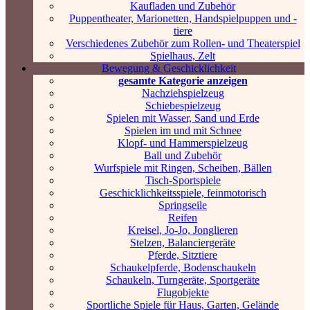
Kaufladen und Zubehör
Puppentheater, Marionetten, Handspielpuppen und -
tiere
Verschiedenes Zubehör zum Rollen- und Theaterspiel
Spielhaus, Zelt
Bewegung & Geschicklichkeit
gesamte Kategorie anzeigen
Nachziehspielzeug
Schiebespielzeug
Spielen mit Wasser, Sand und Erde
Spielen im und mit Schnee
Klopf- und Hammerspielzeug
Ball und Zubehör
Wurfspiele mit Ringen, Scheiben, Bällen
Tisch-Sportspiele
Geschicklichkeitsspiele, feinmotorisch
Springseile
Reifen
Kreisel, Jo-Jo, Jonglieren
Stelzen, Balanciergeräte
Pferde, Sitztiere
Schaukelpferde, Bodenschaukeln
Schaukeln, Turngeräte, Sportgeräte
Flugobjekte
Sportliche Spiele für Haus, Garten, Gelände