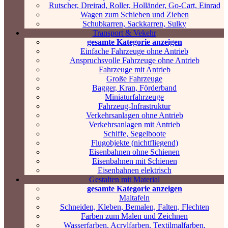
Rutscher, Dreirad, Roller, Holländer, Go-Cart, Einrad
Wagen zum Schieben und Ziehen
Schubkarren, Sackkarren, Sulky
Transport & Vekehr
gesamte Kategorie anzeigen
Einfache Fahrzeuge ohne Antrieb
Anspruchsvolle Fahrzeuge ohne Antrieb
Fahrzeuge mit Antrieb
Große Fahrzeuge
Bagger, Kran, Förderband
Miniaturfahrzeuge
Fahrzeug-Infrastruktur
Verkehrsanlagen ohne Antrieb
Verkehrsanlagen mit Antrieb
Schiffe, Segelboote
Flugobjekte (nichtfliegend)
Eisenbahnen ohne Schienen
Eisenbahnen mit Schienen
Eisenbahnen elektrisch
Gestalten mit Material
gesamte Kategorie anzeigen
Maltafeln
Schneiden, Kleben, Bemalen, Falten, Flechten
Farben zum Malen und Zeichnen
Wasserfarben, Acrylfarben, Textilmalfarben,