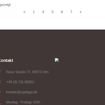
gezeigt
«
1
4
5
6
7
»
Kontakt
Neue Straße 77, 89073 Ulm
+49 (0) 731 65653
kontakt@spielgut.de
Montag - Freitag: 9:00 -