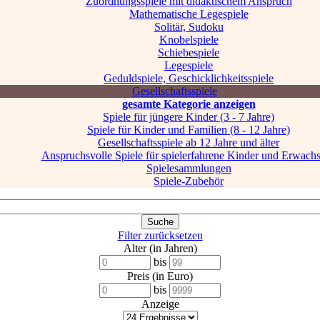
Zuordnungsspiele mit didaktischem Anspruch
Mathematische Legespiele
Solitär, Sudoku
Knobelspiele
Schiebespiele
Legespiele
Geduldspiele, Geschicklichkeitsspiele
Gesellschaftsspiele
gesamte Kategorie anzeigen
Spiele für jüngere Kinder (3 - 7 Jahre)
Spiele für Kinder und Familien (8 - 12 Jahre)
Gesellschaftsspiele ab 12 Jahre und älter
Anspruchsvolle Spiele für spielerfahrene Kinder und Erwach
Spielesammlungen
Spiele-Zubehör
Filter zurücksetzen
Alter (in Jahren)
bis
Preis (in Euro)
bis
Anzeige