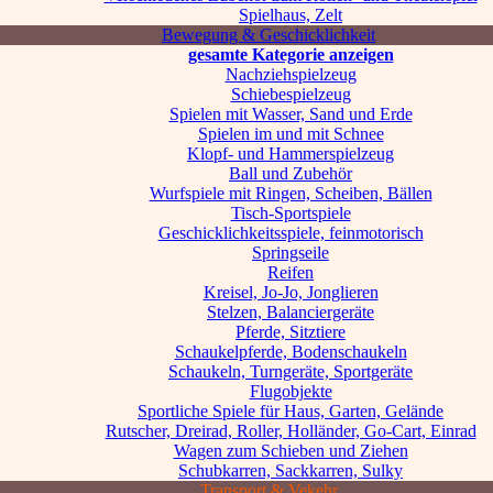
Spielhaus, Zelt
Bewegung & Geschicklichkeit
gesamte Kategorie anzeigen
Nachziehspielzeug
Schiebespielzeug
Spielen mit Wasser, Sand und Erde
Spielen im und mit Schnee
Klopf- und Hammerspielzeug
Ball und Zubehör
Wurfspiele mit Ringen, Scheiben, Bällen
Tisch-Sportspiele
Geschicklichkeitsspiele, feinmotorisch
Springseile
Reifen
Kreisel, Jo-Jo, Jonglieren
Stelzen, Balanciergeräte
Pferde, Sitztiere
Schaukelpferde, Bodenschaukeln
Schaukeln, Turngeräte, Sportgeräte
Flugobjekte
Sportliche Spiele für Haus, Garten, Gelände
Rutscher, Dreirad, Roller, Holländer, Go-Cart, Einrad
Wagen zum Schieben und Ziehen
Schubkarren, Sackkarren, Sulky
Transport & Vekehr