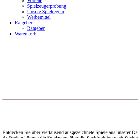
Vorteile
Spielzeugerprobung
Unsere Spielregeln
Werbemittel
Ratgeber
Ratgeber
Warenkorb
Entdecken Sie über viertausend ausgezeichnete Spiele aus unserer Dat
Außerdem können die Spielzeuge über die Suchfunktion nach Stichwort