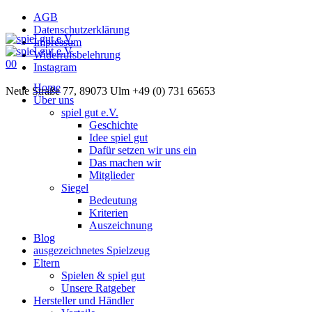
AGB
Datenschutzerklärung
Impressum
Widerrufsbelehrung
0
0
Instagram
Home
Neue Straße 77, 89073 Ulm
+49 (0) 731 65653
Über uns
spiel gut e.V.
Geschichte
Idee spiel gut
Dafür setzen wir uns ein
Das machen wir
Mitglieder
Siegel
Bedeutung
Kriterien
Auszeichnung
Blog
ausgezeichnetes Spielzeug
Eltern
Spielen & spiel gut
Unsere Ratgeber
Hersteller und Händler