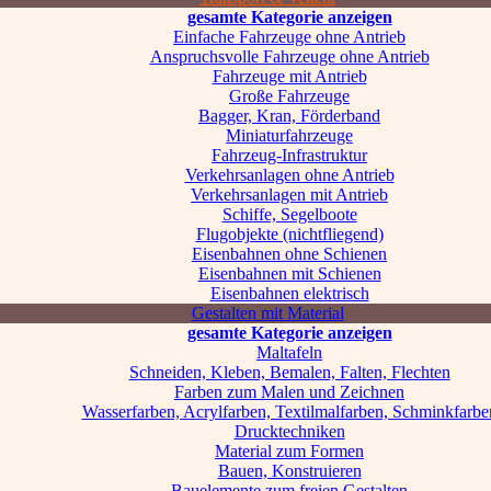
gesamte Kategorie anzeigen
Einfache Fahrzeuge ohne Antrieb
Anspruchsvolle Fahrzeuge ohne Antrieb
Fahrzeuge mit Antrieb
Große Fahrzeuge
Bagger, Kran, Förderband
Miniaturfahrzeuge
Fahrzeug-Infrastruktur
Verkehrsanlagen ohne Antrieb
Verkehrsanlagen mit Antrieb
Schiffe, Segelboote
Flugobjekte (nichtfliegend)
Eisenbahnen ohne Schienen
Eisenbahnen mit Schienen
Eisenbahnen elektrisch
Gestalten mit Material
gesamte Kategorie anzeigen
Maltafeln
Schneiden, Kleben, Bemalen, Falten, Flechten
Farben zum Malen und Zeichnen
Wasserfarben, Acrylfarben, Textilmalfarben, Schminkfarbe
Drucktechniken
Material zum Formen
Bauen, Konstruieren
Bauelemente zum freien Gestalten