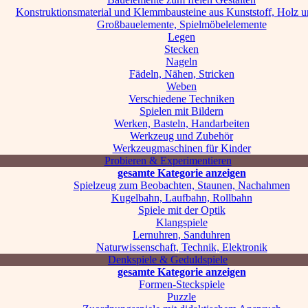
Konstruktionsmaterial und Klemmbausteine aus Kunststoff, Holz u
Großbauelemente, Spielmöbelelemente
Legen
Stecken
Nageln
Fädeln, Nähen, Stricken
Weben
Verschiedene Techniken
Spielen mit Bildern
Werken, Basteln, Handarbeiten
Werkzeug und Zubehör
Werkzeugmaschinen für Kinder
Probieren & Experimentieren
gesamte Kategorie anzeigen
Spielzeug zum Beobachten, Staunen, Nachahmen
Kugelbahn, Laufbahn, Rollbahn
Spiele mit der Optik
Klangspiele
Lernuhren, Sanduhren
Naturwissenschaft, Technik, Elektronik
Denkspiele & Geduldspiele
gesamte Kategorie anzeigen
Formen-Steckspiele
Puzzle