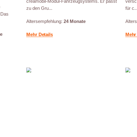
creamobil-Modul-Fahrzeugsystems. Er passt
versc
e
zu den Gru...
für c..
. Das
Altersempfehlung:
24 Monate
Alter
re
Mehr Details
Mehr 