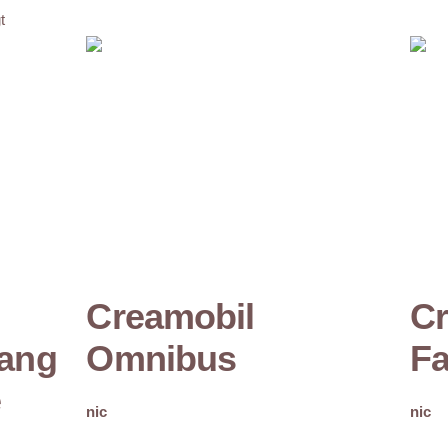
t
Creamobil
Cr
lang
Omnibus
Fa
e
nic
nic