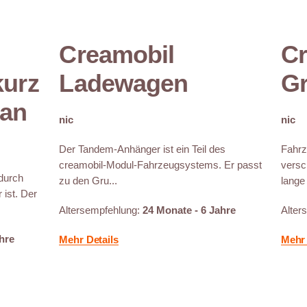
Creamobil
Cr
kurz
Ladewagen
Gr
ran
nic
nic
Der Tandem-Anhänger ist ein Teil des
Fahrz
creamobil-Modul-Fahrzeugsystems. Er passt
versc
durch
zu den Gru...
lange 
 ist. Der
Altersempfehlung:
24 Monate - 6 Jahre
Alter
hre
Mehr Details
Mehr 