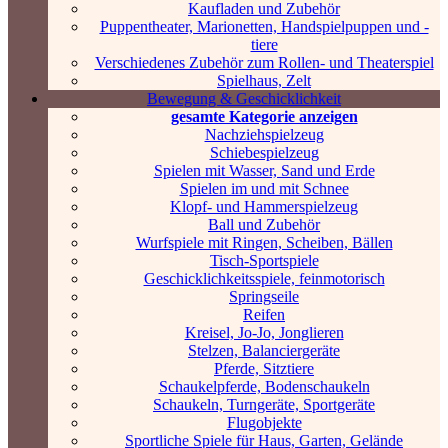
Kaufladen und Zubehör
Puppentheater, Marionetten, Handspielpuppen und -
tiere
Verschiedenes Zubehör zum Rollen- und Theaterspiel
Spielhaus, Zelt
Bewegung & Geschicklichkeit
gesamte Kategorie anzeigen
Nachziehspielzeug
Schiebespielzeug
Spielen mit Wasser, Sand und Erde
Spielen im und mit Schnee
Klopf- und Hammerspielzeug
Ball und Zubehör
Wurfspiele mit Ringen, Scheiben, Bällen
Tisch-Sportspiele
Geschicklichkeitsspiele, feinmotorisch
Springseile
Reifen
Kreisel, Jo-Jo, Jonglieren
Stelzen, Balanciergeräte
Pferde, Sitztiere
Schaukelpferde, Bodenschaukeln
Schaukeln, Turngeräte, Sportgeräte
Flugobjekte
Sportliche Spiele für Haus, Garten, Gelände