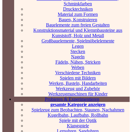
Schminkfarben
Drucktechniken
Material zum Formen
Bauen, Konstruieren
Bauelemente zum freien Gestalten
Konstruktionsmaterial und Klemmbausteine aus
Kunststoff, Holz und Metall
Großbauelemente, Spielmöbelelemente
Legen
Stecken
Nageln
Fädeln, Nähen, Stricken
Weben
Verschiedene Techniken
Spielen mit Bildern
Werken, Basteln, Handarbeiten
Werkzeug und Zubehör
Werkzeugmaschinen für Kinder
Probieren & Experimentieren
gesamte Kategorie anzeigen
Spielzeug zum Beobachten, Staunen, Nachahmen
Kugelbahn, Laufbahn, Rollbahn
Spiele mit der Optik
Klangspiele
Lernuhren, Sanduhren