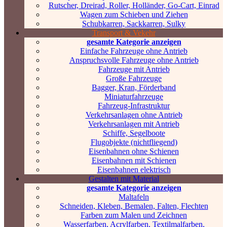
Rutscher, Dreirad, Roller, Holländer, Go-Cart, Einrad
Wagen zum Schieben und Ziehen
Schubkarren, Sackkarren, Sulky
Transport & Vekehr
gesamte Kategorie anzeigen
Einfache Fahrzeuge ohne Antrieb
Anspruchsvolle Fahrzeuge ohne Antrieb
Fahrzeuge mit Antrieb
Große Fahrzeuge
Bagger, Kran, Förderband
Miniaturfahrzeuge
Fahrzeug-Infrastruktur
Verkehrsanlagen ohne Antrieb
Verkehrsanlagen mit Antrieb
Schiffe, Segelboote
Flugobjekte (nichtfliegend)
Eisenbahnen ohne Schienen
Eisenbahnen mit Schienen
Eisenbahnen elektrisch
Gestalten mit Material
gesamte Kategorie anzeigen
Maltafeln
Schneiden, Kleben, Bemalen, Falten, Flechten
Farben zum Malen und Zeichnen
Wasserfarben, Acrylfarben, Textilmalfarben,