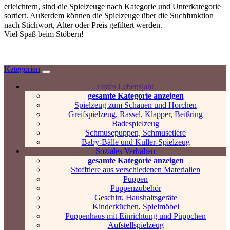
erleichtern, sind die Spielzeuge nach Kategorie und Unterkategorie
sortiert. Außerdem können die Spielzeuge über die Suchfunktion
nach Stichwort, Alter oder Preis gefiltert werden.
Viel Spaß beim Stöbern!
Kategorien
Erstes Lebensjahr
gesamte Kategorie anzeigen
Spielzeug zum Schauen und Horchen
Greifspielzeug, Rassel, Klapper, Beißring
Badespielzeug
Schmusepuppen, Schmusetiere
Baby-Bälle und Kuller-Spielzeug
Soziales Verhalten
gesamte Kategorie anzeigen
Stofftiere aus verschiedenen Materialien
Puppen
Puppenzubehör
Geschirr, Haushaltsgeräte
Kinderküchen, Spielmöbel
Puppenhaus mit Einrichtung und Püppchen
Aufstellspielzeug