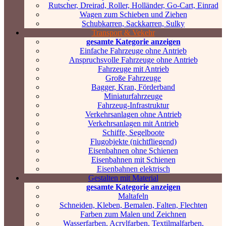
Rutscher, Dreirad, Roller, Holländer, Go-Cart, Einrad
Wagen zum Schieben und Ziehen
Schubkarren, Sackkarren, Sulky
Transport & Vekehr
gesamte Kategorie anzeigen
Einfache Fahrzeuge ohne Antrieb
Anspruchsvolle Fahrzeuge ohne Antrieb
Fahrzeuge mit Antrieb
Große Fahrzeuge
Bagger, Kran, Förderband
Miniaturfahrzeuge
Fahrzeug-Infrastruktur
Verkehrsanlagen ohne Antrieb
Verkehrsanlagen mit Antrieb
Schiffe, Segelboote
Flugobjekte (nichtfliegend)
Eisenbahnen ohne Schienen
Eisenbahnen mit Schienen
Eisenbahnen elektrisch
Gestalten mit Material
gesamte Kategorie anzeigen
Maltafeln
Schneiden, Kleben, Bemalen, Falten, Flechten
Farben zum Malen und Zeichnen
Wasserfarben, Acrylfarben, Textilmalfarben,