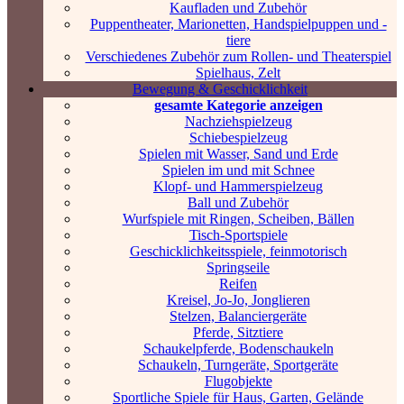
Kaufladen und Zubehör
Puppentheater, Marionetten, Handspielpuppen und -
tiere
Verschiedenes Zubehör zum Rollen- und Theaterspiel
Spielhaus, Zelt
Bewegung & Geschicklichkeit
gesamte Kategorie anzeigen
Nachziehspielzeug
Schiebespielzeug
Spielen mit Wasser, Sand und Erde
Spielen im und mit Schnee
Klopf- und Hammerspielzeug
Ball und Zubehör
Wurfspiele mit Ringen, Scheiben, Bällen
Tisch-Sportspiele
Geschicklichkeitsspiele, feinmotorisch
Springseile
Reifen
Kreisel, Jo-Jo, Jonglieren
Stelzen, Balanciergeräte
Pferde, Sitztiere
Schaukelpferde, Bodenschaukeln
Schaukeln, Turngeräte, Sportgeräte
Flugobjekte
Sportliche Spiele für Haus, Garten, Gelände