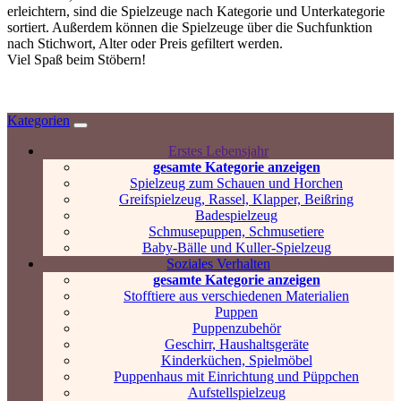
erleichtern, sind die Spielzeuge nach Kategorie und Unterkategorie
sortiert. Außerdem können die Spielzeuge über die Suchfunktion
nach Stichwort, Alter oder Preis gefiltert werden.
Viel Spaß beim Stöbern!
Kategorien
Erstes Lebensjahr
gesamte Kategorie anzeigen
Spielzeug zum Schauen und Horchen
Greifspielzeug, Rassel, Klapper, Beißring
Badespielzeug
Schmusepuppen, Schmusetiere
Baby-Bälle und Kuller-Spielzeug
Soziales Verhalten
gesamte Kategorie anzeigen
Stofftiere aus verschiedenen Materialien
Puppen
Puppenzubehör
Geschirr, Haushaltsgeräte
Kinderküchen, Spielmöbel
Puppenhaus mit Einrichtung und Püppchen
Aufstellspielzeug