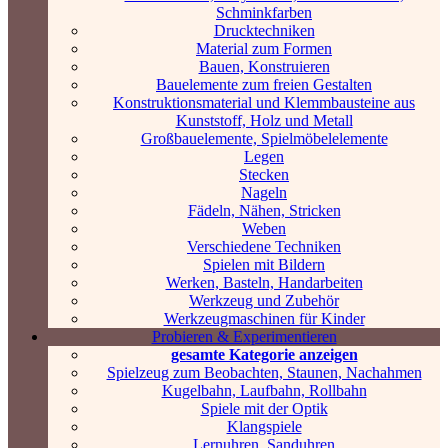
Schminkfarben
Drucktechniken
Material zum Formen
Bauen, Konstruieren
Bauelemente zum freien Gestalten
Konstruktionsmaterial und Klemmbausteine aus
Kunststoff, Holz und Metall
Großbauelemente, Spielmöbelelemente
Legen
Stecken
Nageln
Fädeln, Nähen, Stricken
Weben
Verschiedene Techniken
Spielen mit Bildern
Werken, Basteln, Handarbeiten
Werkzeug und Zubehör
Werkzeugmaschinen für Kinder
Probieren & Experimentieren
gesamte Kategorie anzeigen
Spielzeug zum Beobachten, Staunen, Nachahmen
Kugelbahn, Laufbahn, Rollbahn
Spiele mit der Optik
Klangspiele
Lernuhren, Sanduhren