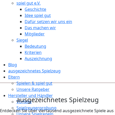
spiel gut e.V.
Geschichte
Idee spiel gut
Dafür setzen wir uns ein
Das machen wir
Mitglieder
Siegel
Bedeutung
Kriterien
Auszeichnung
Blog
ausgezeichnetes Spielzeug
Eltern
Spielen & spiel gut
Unsere Ratgeber
Hersteller und Händler
ausgezeichnetes Spielzeug
Vorteile
Spielzeugerprobung
Entdecken Sie über viertausend ausgezeichnete Spiele aus
Unsere Spielregeln