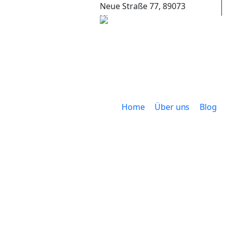
Neue Straße 77, 89073
Ulm
+49 (0) 731 65653
Home
Über uns
Blog