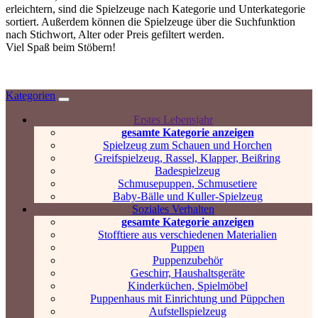
erleichtern, sind die Spielzeuge nach Kategorie und Unterkategorie
sortiert. Außerdem können die Spielzeuge über die Suchfunktion
nach Stichwort, Alter oder Preis gefiltert werden.
Viel Spaß beim Stöbern!
Kategorien
Erstes Lebensjahr
gesamte Kategorie anzeigen
Spielzeug zum Schauen und Horchen
Greifspielzeug, Rassel, Klapper, Beißring
Badespielzeug
Schmusepuppen, Schmusetiere
Baby-Bälle und Kuller-Spielzeug
Soziales Verhalten
gesamte Kategorie anzeigen
Stofftiere aus verschiedenen Materialien
Puppen
Puppenzubehör
Geschirr, Haushaltsgeräte
Kinderküchen, Spielmöbel
Puppenhaus mit Einrichtung und Püppchen
Aufstellspielzeug