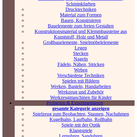
Schminkfarben
Drucktechniken
Material zum Formen
Bauen, Konstruieren
Bauelemente zum freien Gestalten
Konstruktionsmaterial und Klemmbausteine aus
Kunststoff, Holz und Metall
Großbauelemente, Spielmöbelelemente
Legen
Stecken
Nageln
Fädeln, Nähen, Stricken
Weben
Verschiedene Techniken
Spielen mit Bildern
Werken, Basteln, Handarbeiten
Werkzeug und Zubehör
Werkzeugmaschinen für Kinder
Probieren & Experimentieren
gesamte Kategorie anzeigen
Spielzeug zum Beobachten, Staunen, Nachahmen
Kugelbahn, Laufbahn, Rollbahn
Spiele mit der Optik
Klangspiele
Lernuhren, Sanduhren