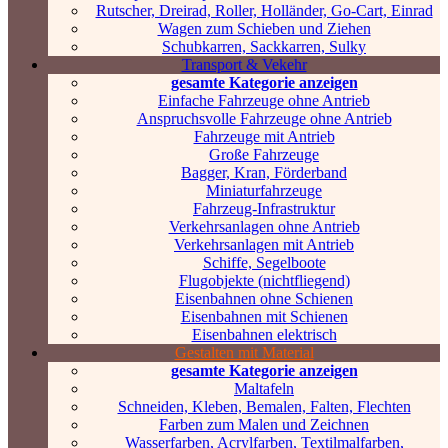
Rutscher, Dreirad, Roller, Holländer, Go-Cart, Einrad
Wagen zum Schieben und Ziehen
Schubkarren, Sackkarren, Sulky
Transport & Vekehr
gesamte Kategorie anzeigen
Einfache Fahrzeuge ohne Antrieb
Anspruchsvolle Fahrzeuge ohne Antrieb
Fahrzeuge mit Antrieb
Große Fahrzeuge
Bagger, Kran, Förderband
Miniaturfahrzeuge
Fahrzeug-Infrastruktur
Verkehrsanlagen ohne Antrieb
Verkehrsanlagen mit Antrieb
Schiffe, Segelboote
Flugobjekte (nichtfliegend)
Eisenbahnen ohne Schienen
Eisenbahnen mit Schienen
Eisenbahnen elektrisch
Gestalten mit Material
gesamte Kategorie anzeigen
Maltafeln
Schneiden, Kleben, Bemalen, Falten, Flechten
Farben zum Malen und Zeichnen
Wasserfarben, Acrylfarben, Textilmalfarben,