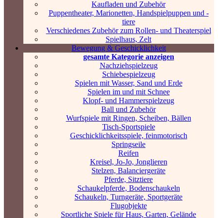
Kaufladen und Zubehör
Puppentheater, Marionetten, Handspielpuppen und -
tiere
Verschiedenes Zubehör zum Rollen- und Theaterspiel
Spielhaus, Zelt
Bewegung & Geschicklichkeit
gesamte Kategorie anzeigen
Nachziehspielzeug
Schiebespielzeug
Spielen mit Wasser, Sand und Erde
Spielen im und mit Schnee
Klopf- und Hammerspielzeug
Ball und Zubehör
Wurfspiele mit Ringen, Scheiben, Bällen
Tisch-Sportspiele
Geschicklichkeitsspiele, feinmotorisch
Springseile
Reifen
Kreisel, Jo-Jo, Jonglieren
Stelzen, Balanciergeräte
Pferde, Sitztiere
Schaukelpferde, Bodenschaukeln
Schaukeln, Turngeräte, Sportgeräte
Flugobjekte
Sportliche Spiele für Haus, Garten, Gelände