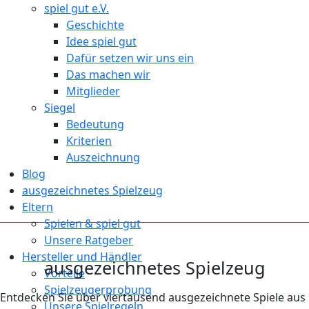
spiel gut e.V.
Geschichte
Idee spiel gut
Dafür setzen wir uns ein
Das machen wir
Mitglieder
Siegel
Bedeutung
Kriterien
Auszeichnung
Blog
ausgezeichnetes Spielzeug
Eltern
Spielen & spiel gut
Unsere Ratgeber
Hersteller und Händler
ausgezeichnetes Spielzeug
Vorteile
Spielzeugerprobung
Entdecken Sie über viertausend ausgezeichnete Spiele aus
Unsere Spielregeln