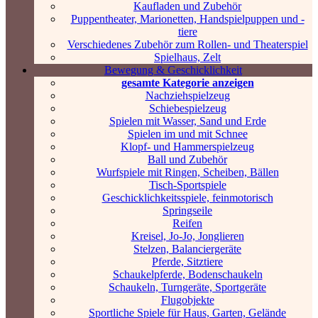
Kaufladen und Zubehör
Puppentheater, Marionetten, Handspielpuppen und -
tiere
Verschiedenes Zubehör zum Rollen- und Theaterspiel
Spielhaus, Zelt
Bewegung & Geschicklichkeit
gesamte Kategorie anzeigen
Nachziehspielzeug
Schiebespielzeug
Spielen mit Wasser, Sand und Erde
Spielen im und mit Schnee
Klopf- und Hammerspielzeug
Ball und Zubehör
Wurfspiele mit Ringen, Scheiben, Bällen
Tisch-Sportspiele
Geschicklichkeitsspiele, feinmotorisch
Springseile
Reifen
Kreisel, Jo-Jo, Jonglieren
Stelzen, Balanciergeräte
Pferde, Sitztiere
Schaukelpferde, Bodenschaukeln
Schaukeln, Turngeräte, Sportgeräte
Flugobjekte
Sportliche Spiele für Haus, Garten, Gelände