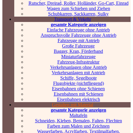
Rutscher, Dreirad, Roller, Holländer, Go-Cart, Einrad
Wagen zum Schieben und Ziehen
Schubkarren, Sackkarren, Sulky
Transport & Vekehr
gesamte Kategorie anzeigen
Einfache Fahrzeuge ohne Antrieb
Anspruchsvolle Fahrzeuge ohne Antrieb
Fahrzeuge mit Antrieb
Große Fahrzeuge
Bagger, Kran, Förderband
Miniaturfahrzeuge
Fahrzeug-Infrastruktur
Verkehrsanlagen ohne Antrieb
Verkehrsanlagen mit Antrieb
Schiffe, Segelboote
Flugobjekte (nichtfliegend)
Eisenbahnen ohne Schienen
Eisenbahnen mit Schienen
Eisenbahnen elektrisch
Gestalten mit Material
gesamte Kategorie anzeigen
Maltafeln
Schneiden, Kleben, Bemalen, Falten, Flechten
Farben zum Malen und Zeichnen
Wasserfarben, Acrylfarben, Textilmalfarben,