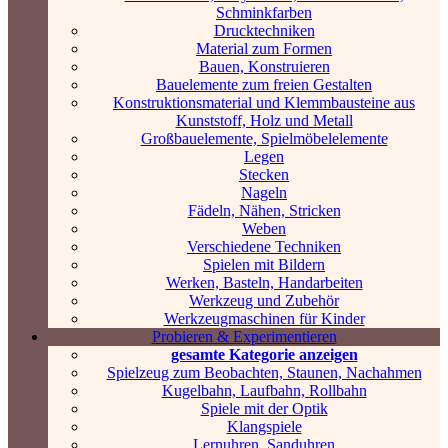
Schminkfarben
Drucktechniken
Material zum Formen
Bauen, Konstruieren
Bauelemente zum freien Gestalten
Konstruktionsmaterial und Klemmbausteine aus
Kunststoff, Holz und Metall
Großbauelemente, Spielmöbelelemente
Legen
Stecken
Nageln
Fädeln, Nähen, Stricken
Weben
Verschiedene Techniken
Spielen mit Bildern
Werken, Basteln, Handarbeiten
Werkzeug und Zubehör
Werkzeugmaschinen für Kinder
Probieren & Experimentieren
gesamte Kategorie anzeigen
Spielzeug zum Beobachten, Staunen, Nachahmen
Kugelbahn, Laufbahn, Rollbahn
Spiele mit der Optik
Klangspiele
Lernuhren, Sanduhren