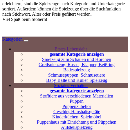
erleichtern, sind die Spielzeuge nach Kategorie und Unterkategorie
sortiert. Außerdem können die Spielzeuge über die Suchfunktion
nach Stichwort, Alter oder Preis gefiltert werden.
Viel Spaß beim Stöbern!
Kategorien
Erstes Lebensjahr
gesamte Kategorie anzeigen
Spielzeug zum Schauen und Horchen
Greifspielzeug, Rassel, Klapper, Beißring
Badespielzeug
Schmusepuppen, Schmusetiere
Baby-Bälle und Kuller-Spielzeug
Soziales Verhalten
gesamte Kategorie anzeigen
Stofftiere aus verschiedenen Materialien
Puppen
Puppenzubehör
Geschirr, Haushaltsgeräte
Kinderküchen, Spielmöbel
Puppenhaus mit Einrichtung und Püppchen
Aufstellspielzeug