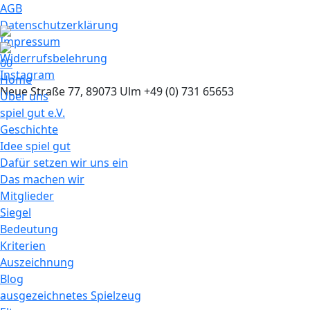
AGB
Datenschutzerklärung
Impressum
Widerrufsbelehrung
0
0
Instagram
Home
Neue Straße 77, 89073 Ulm
+49 (0) 731 65653
Über uns
spiel gut e.V.
Geschichte
Idee spiel gut
Dafür setzen wir uns ein
Das machen wir
Mitglieder
Siegel
Bedeutung
Kriterien
Auszeichnung
Blog
ausgezeichnetes Spielzeug