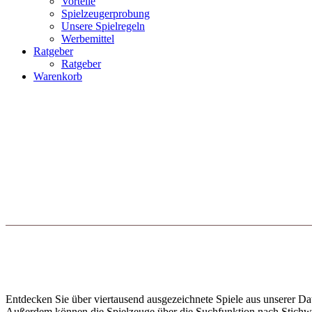
Vorteile
Spielzeugerprobung
Unsere Spielregeln
Werbemittel
Ratgeber
Ratgeber
Warenkorb
Entdecken Sie über viertausend ausgezeichnete Spiele aus unserer Dat
Außerdem können die Spielzeuge über die Suchfunktion nach Stichwort