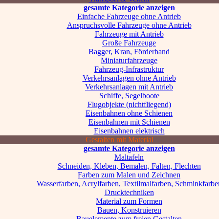
gesamte Kategorie anzeigen
Einfache Fahrzeuge ohne Antrieb
Anspruchsvolle Fahrzeuge ohne Antrieb
Fahrzeuge mit Antrieb
Große Fahrzeuge
Bagger, Kran, Förderband
Miniaturfahrzeuge
Fahrzeug-Infrastruktur
Verkehrsanlagen ohne Antrieb
Verkehrsanlagen mit Antrieb
Schiffe, Segelboote
Flugobjekte (nichtfliegend)
Eisenbahnen ohne Schienen
Eisenbahnen mit Schienen
Eisenbahnen elektrisch
Gestalten mit Material
gesamte Kategorie anzeigen
Maltafeln
Schneiden, Kleben, Bemalen, Falten, Flechten
Farben zum Malen und Zeichnen
Wasserfarben, Acrylfarben, Textilmalfarben, Schminkfarbe
Drucktechniken
Material zum Formen
Bauen, Konstruieren
Bauelemente zum freien Gestalten