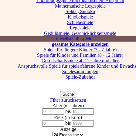
Zuordnungsspiele mit didaktischem Anspruch
Mathematische Legespiele
Solitär, Sudoku
Knobelspiele
Schiebespiele
Legespiele
Geduldspiele, Geschicklichkeitsspiele
Gesellschaftsspiele
gesamte Kategorie anzeigen
Spiele für jüngere Kinder (3 - 7 Jahre)
Spiele für Kinder und Familien (8 - 12 Jahre)
Gesellschaftsspiele ab 12 Jahre und älter
Anspruchsvolle Spiele für spielerfahrene Kinder und Erwach
Spielesammlungen
Spiele-Zubehör
Filter zurücksetzen
Alter (in Jahren)
bis
Preis (in Euro)
bis
Anzeige