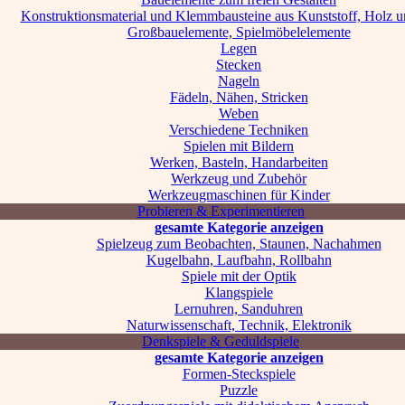
Konstruktionsmaterial und Klemmbausteine aus Kunststoff, Holz u
Großbauelemente, Spielmöbelelemente
Legen
Stecken
Nageln
Fädeln, Nähen, Stricken
Weben
Verschiedene Techniken
Spielen mit Bildern
Werken, Basteln, Handarbeiten
Werkzeug und Zubehör
Werkzeugmaschinen für Kinder
Probieren & Experimentieren
gesamte Kategorie anzeigen
Spielzeug zum Beobachten, Staunen, Nachahmen
Kugelbahn, Laufbahn, Rollbahn
Spiele mit der Optik
Klangspiele
Lernuhren, Sanduhren
Naturwissenschaft, Technik, Elektronik
Denkspiele & Geduldspiele
gesamte Kategorie anzeigen
Formen-Steckspiele
Puzzle