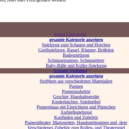
Erstes Lebensjahr
gesamte Kategorie anzeigen
Spielzeug zum Schauen und Horchen
Greifspielzeug, Rassel, Klapper, Beißring
Badespielzeug
Schmusepuppen, Schmusetiere
Baby-Bälle und Kuller-Spielzeug
Soziales Verhalten
gesamte Kategorie anzeigen
Stofftiere aus verschiedenen Materialien
Puppen
Puppenzubehör
Geschirr, Haushaltsgeräte
Kinderküchen, Spielmöbel
Puppenhaus mit Einrichtung und Püppchen
Aufstellspielzeug
Kaufladen und Zubehör
Puppentheater, Marionetten, Handspielpuppen und -tiere
Verschiedenes Zubehör zum Rollen- und Theaterspiel