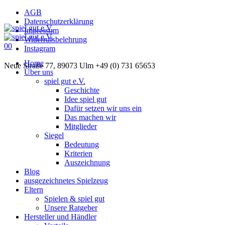
AGB
Datenschutzerklärung
Impressum
Widerrufsbelehrung
0
0
Instagram
Home
Neue Straße 77, 89073 Ulm
+49 (0) 731 65653
Über uns
spiel gut e.V.
Geschichte
Idee spiel gut
Dafür setzen wir uns ein
Das machen wir
Mitglieder
Siegel
Bedeutung
Kriterien
Auszeichnung
Blog
ausgezeichnetes Spielzeug
Eltern
Spielen & spiel gut
Unsere Ratgeber
Hersteller und Händler