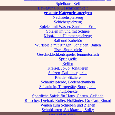
Spielhaus, Zelt
Bewegung & Geschicklichkeit
gesamte Kategorie anzeigen
Nachziehspielzeug
Schiebespielzeug
Spielen mit Wasser, Sand und Erde
Spielen im und mit Schnee
Klopf- und Hammerspielzeug
Ball und Zubehör
Wurfspiele mit Ringen, Scheiben, Bällen
Tisch-Sportspiele
Geschicklichkeitsspiele, feinmotorisch
Springseile
Reifen
Kreisel, Jo-Jo, Jonglieren
Stelzen, Balanciergeräte
Pferde, Sitztiere
Schaukelpferde, Bodenschaukeln
Schaukeln, Turngeräte, Sportgeräte
Flugobjekte
Sportliche Spiele für Haus, Garten, Gelände
Rutscher, Dreirad, Roller, Holländer, Go-Cart, Einrad
Wagen zum Schieben und Ziehen
Schubkarren, Sackkarren, Sulky
Transport & Vekehr