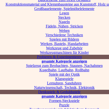
Konstruktionsmaterial und Klemmbausteine aus Kunststoff, Holz u
Großbauelemente, Spielmöbelelemente
Legen
Stecken
Nageln
Fädeln, Nähen, Stricken
Weben
Verschiedene Techniken
Spielen mit Bildern
Werken, Basteln, Handarbeiten
Werkzeug und Zubehör
Werkzeugmaschinen für Kinder
Probieren & Experimentieren
gesamte Kategorie anzeigen
Spielzeug zum Beobachten, Staunen, Nachahmen
Kugelbahn, Laufbahn, Rollbahn
Spiele mit der Optik
Klangspiele
Lernuhren, Sanduhren
Naturwissenschaft, Technik, Elektronik
Denkspiele & Geduldspiele
gesamte Kategorie anzeigen
Formen-Steckspiele
Puzzle