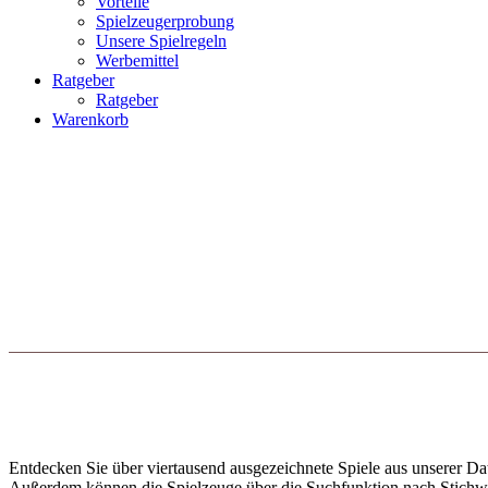
Vorteile
Spielzeugerprobung
Unsere Spielregeln
Werbemittel
Ratgeber
Ratgeber
Warenkorb
Entdecken Sie über viertausend ausgezeichnete Spiele aus unserer Dat
Außerdem können die Spielzeuge über die Suchfunktion nach Stichwort