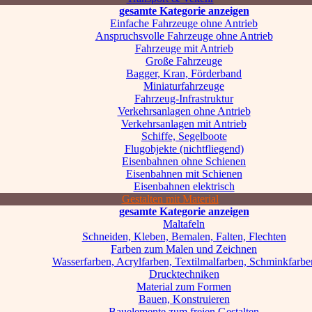
gesamte Kategorie anzeigen
Einfache Fahrzeuge ohne Antrieb
Anspruchsvolle Fahrzeuge ohne Antrieb
Fahrzeuge mit Antrieb
Große Fahrzeuge
Bagger, Kran, Förderband
Miniaturfahrzeuge
Fahrzeug-Infrastruktur
Verkehrsanlagen ohne Antrieb
Verkehrsanlagen mit Antrieb
Schiffe, Segelboote
Flugobjekte (nichtfliegend)
Eisenbahnen ohne Schienen
Eisenbahnen mit Schienen
Eisenbahnen elektrisch
Gestalten mit Material
gesamte Kategorie anzeigen
Maltafeln
Schneiden, Kleben, Bemalen, Falten, Flechten
Farben zum Malen und Zeichnen
Wasserfarben, Acrylfarben, Textilmalfarben, Schminkfarbe
Drucktechniken
Material zum Formen
Bauen, Konstruieren
Bauelemente zum freien Gestalten