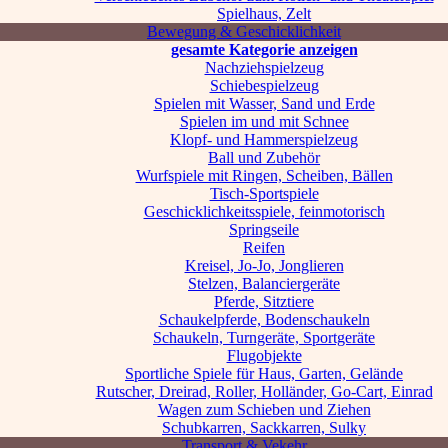
Spielhaus, Zelt
Bewegung & Geschicklichkeit
gesamte Kategorie anzeigen
Nachziehspielzeug
Schiebespielzeug
Spielen mit Wasser, Sand und Erde
Spielen im und mit Schnee
Klopf- und Hammerspielzeug
Ball und Zubehör
Wurfspiele mit Ringen, Scheiben, Bällen
Tisch-Sportspiele
Geschicklichkeitsspiele, feinmotorisch
Springseile
Reifen
Kreisel, Jo-Jo, Jonglieren
Stelzen, Balanciergeräte
Pferde, Sitztiere
Schaukelpferde, Bodenschaukeln
Schaukeln, Turngeräte, Sportgeräte
Flugobjekte
Sportliche Spiele für Haus, Garten, Gelände
Rutscher, Dreirad, Roller, Holländer, Go-Cart, Einrad
Wagen zum Schieben und Ziehen
Schubkarren, Sackkarren, Sulky
Transport & Vekehr