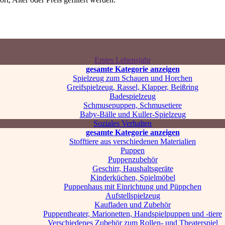
Erstes Lebensjahr
gesamte Kategorie anzeigen
Spielzeug zum Schauen und Horchen
Greifspielzeug, Rassel, Klapper, Beißring
Badespielzeug
Schmusepuppen, Schmusetiere
Baby-Bälle und Kuller-Spielzeug
Soziales Verhalten
gesamte Kategorie anzeigen
Stofftiere aus verschiedenen Materialien
Puppen
Puppenzubehör
Geschirr, Haushaltsgeräte
Kinderküchen, Spielmöbel
Puppenhaus mit Einrichtung und Püppchen
Aufstellspielzeug
Kaufladen und Zubehör
Puppentheater, Marionetten, Handspielpuppen und -tiere
Verschiedenes Zubehör zum Rollen- und Theaterspiel