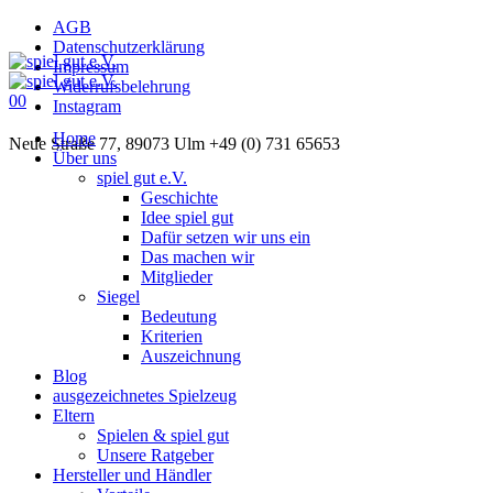
AGB
Datenschutzerklärung
Impressum
Widerrufsbelehrung
0
0
Instagram
Home
Neue Straße 77, 89073 Ulm
+49 (0) 731 65653
Über uns
spiel gut e.V.
Geschichte
Idee spiel gut
Dafür setzen wir uns ein
Das machen wir
Mitglieder
Siegel
Bedeutung
Kriterien
Auszeichnung
Blog
ausgezeichnetes Spielzeug
Eltern
Spielen & spiel gut
Unsere Ratgeber
Hersteller und Händler