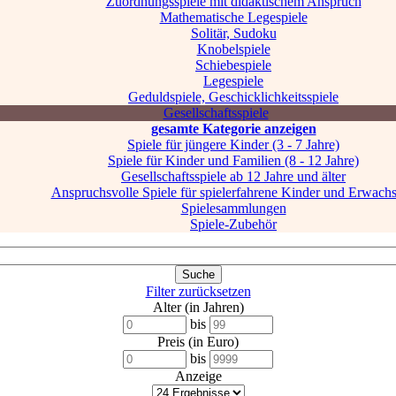
Zuordnungsspiele mit didaktischem Anspruch
Mathematische Legespiele
Solitär, Sudoku
Knobelspiele
Schiebespiele
Legespiele
Geduldspiele, Geschicklichkeitsspiele
Gesellschaftsspiele
gesamte Kategorie anzeigen
Spiele für jüngere Kinder (3 - 7 Jahre)
Spiele für Kinder und Familien (8 - 12 Jahre)
Gesellschaftsspiele ab 12 Jahre und älter
Anspruchsvolle Spiele für spielerfahrene Kinder und Erwach
Spielesammlungen
Spiele-Zubehör
Filter zurücksetzen
Alter (in Jahren)
bis
Preis (in Euro)
bis
Anzeige