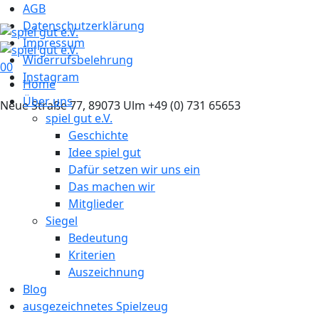
AGB
Datenschutzerklärung
Impressum
Widerrufsbelehrung
0
0
Instagram
Home
Über uns
Neue Straße 77, 89073 Ulm
+49 (0) 731 65653
spiel gut e.V.
Geschichte
Idee spiel gut
Dafür setzen wir uns ein
Das machen wir
Mitglieder
Siegel
Bedeutung
Kriterien
Auszeichnung
Blog
ausgezeichnetes Spielzeug