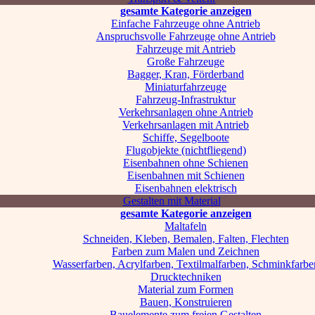
gesamte Kategorie anzeigen
Einfache Fahrzeuge ohne Antrieb
Anspruchsvolle Fahrzeuge ohne Antrieb
Fahrzeuge mit Antrieb
Große Fahrzeuge
Bagger, Kran, Förderband
Miniaturfahrzeuge
Fahrzeug-Infrastruktur
Verkehrsanlagen ohne Antrieb
Verkehrsanlagen mit Antrieb
Schiffe, Segelboote
Flugobjekte (nichtfliegend)
Eisenbahnen ohne Schienen
Eisenbahnen mit Schienen
Eisenbahnen elektrisch
Gestalten mit Material
gesamte Kategorie anzeigen
Maltafeln
Schneiden, Kleben, Bemalen, Falten, Flechten
Farben zum Malen und Zeichnen
Wasserfarben, Acrylfarben, Textilmalfarben, Schminkfarbe
Drucktechniken
Material zum Formen
Bauen, Konstruieren
Bauelemente zum freien Gestalten