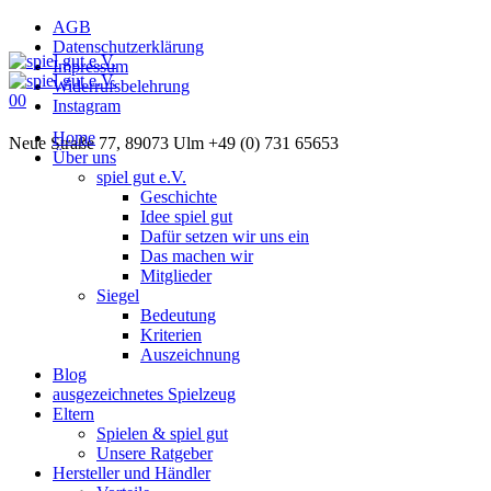
AGB
Datenschutzerklärung
Impressum
Widerrufsbelehrung
0
0
Instagram
Home
Neue Straße 77, 89073 Ulm
+49 (0) 731 65653
Über uns
spiel gut e.V.
Geschichte
Idee spiel gut
Dafür setzen wir uns ein
Das machen wir
Mitglieder
Siegel
Bedeutung
Kriterien
Auszeichnung
Blog
ausgezeichnetes Spielzeug
Eltern
Spielen & spiel gut
Unsere Ratgeber
Hersteller und Händler