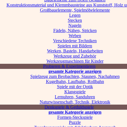
Konstruktionsmaterial und Klemmbausteine aus Kunststoff, Holz u
Großbauelemente, Spielmöbelelemente
Legen
Stecken
Nageln
Fädeln, Nähen, Stricken
Weben
Verschiedene Techniken
Spielen mit Bildern
Werken, Basteln, Handarbeiten
Werkzeug und Zubehör
Werkzeugmaschinen für Kinder
Probieren & Experimentieren
gesamte Kategorie anzeigen
Spielzeug zum Beobachten, Staunen, Nachahmen
Kugelbahn, Laufbahn, Rollbahn
Spiele mit der Optik
Klangspiele
Lernuhren, Sanduhren
Naturwissenschaft, Technik, Elektronik
Denkspiele & Geduldspiele
gesamte Kategorie anzeigen
Formen-Steckspiele
Puzzle