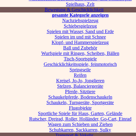
Spielhaus, Zelt
Bewegung & Geschicklichkeit
gesamte Kategorie anzeigen
Nachziehspielzeug
Schiebespielzeug
Spielen mit Wasser, Sand und Erde
Spielen im und mit Schnee
Klopf- und Hammerspielzeug
Ball und Zubehör
Wurfspiele mit Ringen, Scheiben, Bällen
Tisch-Sportspiele
Geschicklichkeitsspiele, feinmotorisch
Springseile
Reifen
Kreisel, Jo-Jo, Jonglieren
Stelzen, Balanciergeräte
Pferde, Sitztiere
Schaukelpferde, Bodenschaukeln
Schaukeln, Turngeräte, Sportgeräte
Flugobjekte
Sportliche Spiele für Haus, Garten, Gelände
Rutscher, Dreirad, Roller, Holländer, Go-Cart, Einrad
Wagen zum Schieben und Ziehen
Schubkarren, Sackkarren, Sulky
Transport & Vekehr