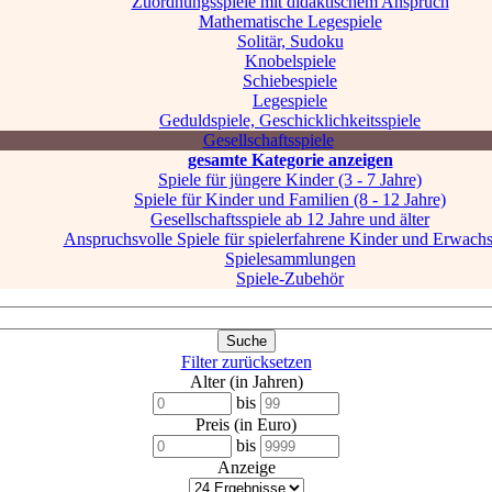
Zuordnungsspiele mit didaktischem Anspruch
Mathematische Legespiele
Solitär, Sudoku
Knobelspiele
Schiebespiele
Legespiele
Geduldspiele, Geschicklichkeitsspiele
Gesellschaftsspiele
gesamte Kategorie anzeigen
Spiele für jüngere Kinder (3 - 7 Jahre)
Spiele für Kinder und Familien (8 - 12 Jahre)
Gesellschaftsspiele ab 12 Jahre und älter
Anspruchsvolle Spiele für spielerfahrene Kinder und Erwach
Spielesammlungen
Spiele-Zubehör
Filter zurücksetzen
Alter (in Jahren)
bis
Preis (in Euro)
bis
Anzeige