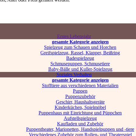
Erstes Lebensjahr
gesamte Kategorie anzeigen
Spielzeug zum Schauen und Horchen
Greifspielzeug, Rassel, Klapper, Beißring
Badespielzeug
Schmusepuppen, Schmusetiere
Baby-Bälle und Kuller-Spielzeug
Soziales Verhalten
gesamte Kategorie anzeigen
Stofftiere aus verschiedenen Materialien
Puppen
Puppenzubehör
Geschirr, Haushaltsgeräte
Kinderküchen, Spielmöbel
Puppenhaus mit Einrichtung und Püppchen
Aufstellspielzeug
Kaufladen und Zubehör
Puppentheater, Marionetten, Handspielpuppen und -tiere
Verschiedenes Zubehör zum Rollen- und Theaterspiel