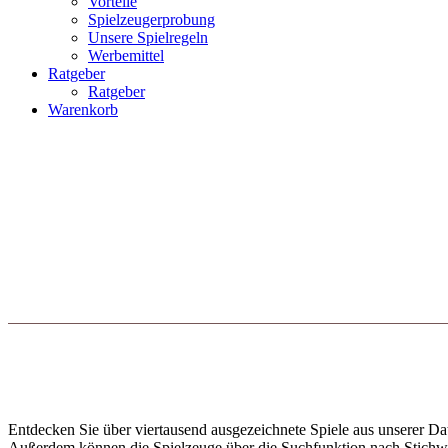
Vorteile
Spielzeugerprobung
Unsere Spielregeln
Werbemittel
Ratgeber
Ratgeber
Warenkorb
Entdecken Sie über viertausend ausgezeichnete Spiele aus unserer Dat
Außerdem können die Spielzeuge über die Suchfunktion nach Stichwort