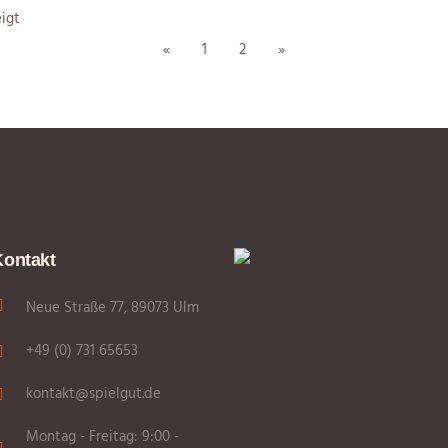
igt
«
1
2
»
Kontakt
Neue Straße 77, 89073 Ulm
+49 (0) 731 65653
kontakt@spielgut.de
Montag - Freitag: 9:00 -