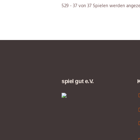
529 - 37 von 37 Spielen werden angeze
spiel gut e.V.