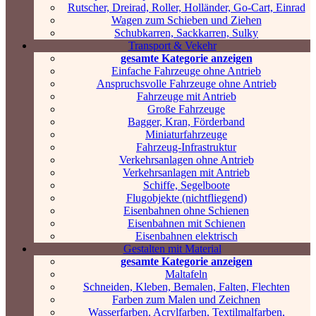
Rutscher, Dreirad, Roller, Holländer, Go-Cart, Einrad
Wagen zum Schieben und Ziehen
Schubkarren, Sackkarren, Sulky
Transport & Vekehr
gesamte Kategorie anzeigen
Einfache Fahrzeuge ohne Antrieb
Anspruchsvolle Fahrzeuge ohne Antrieb
Fahrzeuge mit Antrieb
Große Fahrzeuge
Bagger, Kran, Förderband
Miniaturfahrzeuge
Fahrzeug-Infrastruktur
Verkehrsanlagen ohne Antrieb
Verkehrsanlagen mit Antrieb
Schiffe, Segelboote
Flugobjekte (nichtfliegend)
Eisenbahnen ohne Schienen
Eisenbahnen mit Schienen
Eisenbahnen elektrisch
Gestalten mit Material
gesamte Kategorie anzeigen
Maltafeln
Schneiden, Kleben, Bemalen, Falten, Flechten
Farben zum Malen und Zeichnen
Wasserfarben, Acrylfarben, Textilmalfarben,