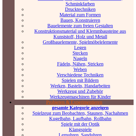
Schminkfarben
Drucktechniken
Material zum Formen
Bauen, Konstruieren
Bauelemente zum freien Gestalten
Konstruktionsmaterial und Klemmbausteine aus
Kunststoff, Holz und Metall
Großbauelemente, Spielmöbelelemente
Legen
Stecken
Nageln
Fädeln, Nähen, Stricken
Weben
Verschiedene Techniken
Spielen mit Bildern
Werken, Basteln, Handarbeiten
Werkzeug und Zubehör
Werkzeugmaschinen für Kinder
Probieren & Experimentieren
gesamte Kategorie anzeigen
Spielzeug zum Beobachten, Staunen, Nachahmen
Kugelbahn, Laufbahn, Rollbahn
Spiele mit der Optik
Klangspiele
Lernuhren, Sanduhren