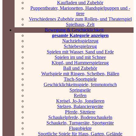
Kaufladen und Zubehör
Puppentheater, Marionetten, Handspielpuppen und -
tiere
Verschiedenes Zubehör zum Rollen- und Theaterspiel
Spielhaus, Zelt
Bewegung & Geschicklichkeit
gesamte Kategorie anzeigen
Nachziehspielzeug
Schiebespielzeug
Spielen mit Wasser, Sand und Erde
Spielen im und mit Schnee
Klopf- und Hammerspielzeug
Ball und Zubehör
Wurfspiele mit Ringen, Scheiben, Bällen
Tisch-Sportspiele
Geschicklichkeitsspiele, feinmotorisch
Springseile
Reifen
Kreisel, Jo-Jo, Jonglieren
Stelzen, Balanciergeräte
Pferde, Sitztiere
Schaukelpferde, Bodenschaukeln
Schaukeln, Turngeräte, Sportgeräte
Flugobjekte
Sportliche Spiele für Haus, Garten, Gelände