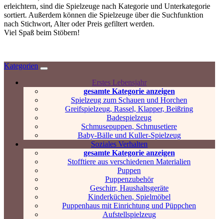
erleichtern, sind die Spielzeuge nach Kategorie und Unterkategorie
sortiert. Außerdem können die Spielzeuge über die Suchfunktion
nach Stichwort, Alter oder Preis gefiltert werden.
Viel Spaß beim Stöbern!
Kategorien
Erstes Lebensjahr
gesamte Kategorie anzeigen
Spielzeug zum Schauen und Horchen
Greifspielzeug, Rassel, Klapper, Beißring
Badespielzeug
Schmusepuppen, Schmusetiere
Baby-Bälle und Kuller-Spielzeug
Soziales Verhalten
gesamte Kategorie anzeigen
Stofftiere aus verschiedenen Materialien
Puppen
Puppenzubehör
Geschirr, Haushaltsgeräte
Kinderküchen, Spielmöbel
Puppenhaus mit Einrichtung und Püppchen
Aufstellspielzeug