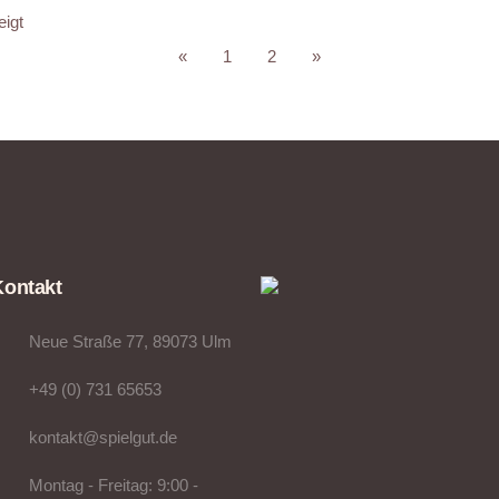
eigt
«
1
2
»
Kontakt
Neue Straße 77, 89073 Ulm
+49 (0) 731 65653
kontakt@spielgut.de
Montag - Freitag: 9:00 -