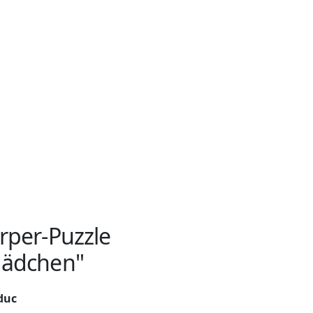
rper-Puzzle
ädchen"
duc