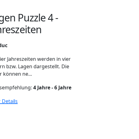
gen Puzzle 4 -
hreszeiten
duc
ier Jahreszeiten werden in vier
rn bzw. Lagen dargestellt. Die
r können ne...
rsempfehlung:
4 Jahre - 6 Jahre
 Details