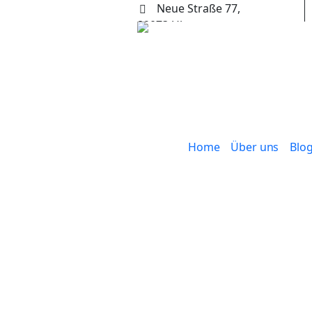
Neue Straße 77,
89073 Ulm
+49 (0) 731 65653
Home
Über uns
Blo