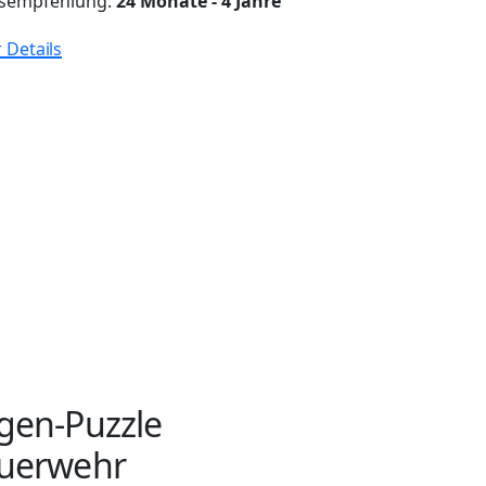
rsempfehlung:
24 Monate - 4 Jahre
 Details
gen-Puzzle
uerwehr