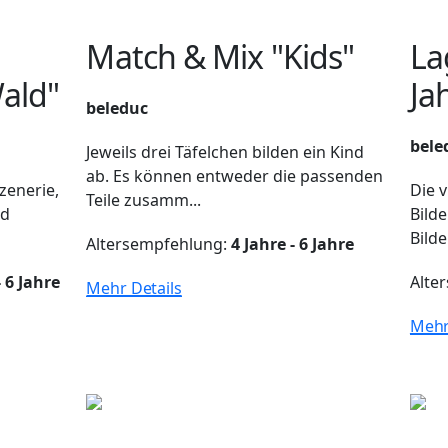
Match & Mix "Kids"
La
ald"
Ja
beleduc
bele
Jeweils drei Täfelchen bilden ein Kind
ab. Es können entweder die passenden
zenerie,
Die v
Teile zusamm...
nd
Bilde
Bilde
Altersempfehlung:
4 Jahre - 6 Jahre
 6 Jahre
Alte
Mehr Details
Mehr