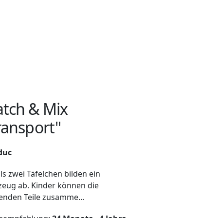
tch & Mix
ransport"
duc
ls zwei Täfelchen bilden ein
zeug ab. Kinder können die
enden Teile zusamme...