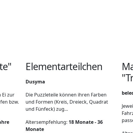
te"
Elementarteilchen
Ma
"T
Dusyma
bele
 Ei zur
Die Puzzleteile können ihren Farben
ufen bzw.
und Formen (Kreis, Dreieck, Quadrat
Jewei
und Fünfeck) zug...
Fahr
pass
Jahre
Altersempfehlung:
18 Monate - 36
Monate