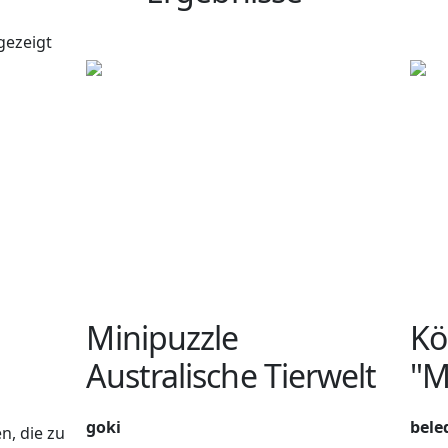
gezeigt
Minipuzzle
Kö
Australische Tierwelt
"M
goki
bele
n, die zu