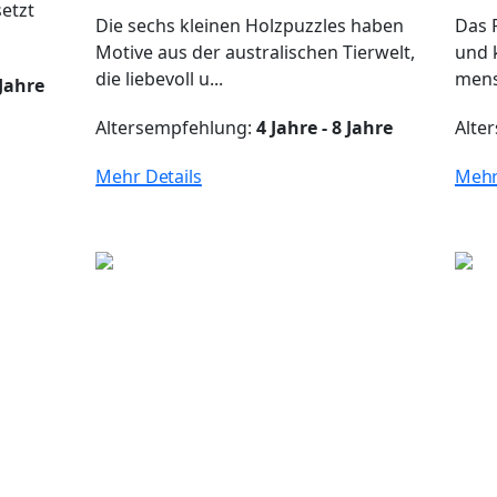
etzt
Die sechs kleinen Holzpuzzles haben
Das 
Motive aus der australischen Tierwelt,
und 
die liebevoll u...
mens
 Jahre
Altersempfehlung:
4 Jahre - 8 Jahre
Alte
Mehr Details
Mehr