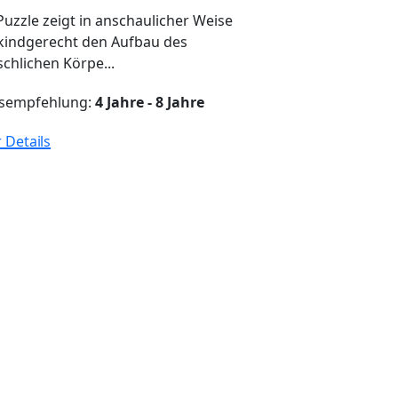
Puzzle zeigt in anschaulicher Weise
kindgerecht den Aufbau des
chlichen Körpe...
rsempfehlung:
4 Jahre - 8 Jahre
 Details