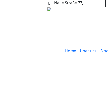
Neue Straße 77,
89073 Ulm
+49 (0) 731 65653
Home
Über uns
Blo