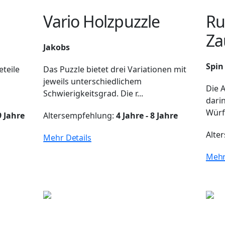
Vario Holzpuzzle
Ru
Za
Jakobs
Spin
eteile
Das Puzzle bietet drei Variationen mit
jeweils unterschiedlichem
Die 
Schwierigkeitsgrad. Die r...
darin
Würfe
9 Jahre
Altersempfehlung:
4 Jahre - 8 Jahre
Alte
Mehr Details
Mehr