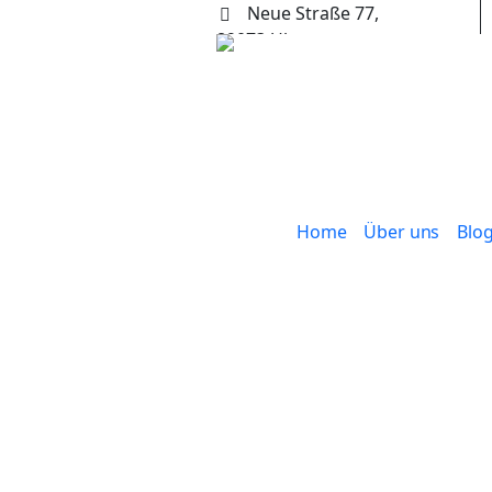
Neue Straße 77,
89073 Ulm
+49 (0) 731 65653
Home
Über uns
Blo