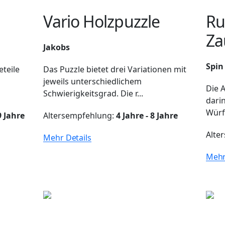
Vario Holzpuzzle
Ru
Za
Jakobs
Spin
eteile
Das Puzzle bietet drei Variationen mit
jeweils unterschiedlichem
Die 
Schwierigkeitsgrad. Die r...
darin
Würfe
9 Jahre
Altersempfehlung:
4 Jahre - 8 Jahre
Alte
Mehr Details
Mehr