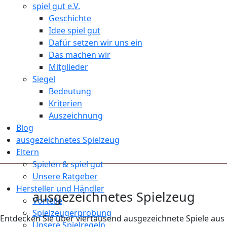
spiel gut e.V.
Geschichte
Idee spiel gut
Dafür setzen wir uns ein
Das machen wir
Mitglieder
Siegel
Bedeutung
Kriterien
Auszeichnung
Blog
ausgezeichnetes Spielzeug
Eltern
Spielen & spiel gut
Unsere Ratgeber
Hersteller und Händler
ausgezeichnetes Spielzeug
Vorteile
Spielzeugerprobung
Entdecken Sie über viertausend ausgezeichnete Spiele aus
Unsere Spielregeln