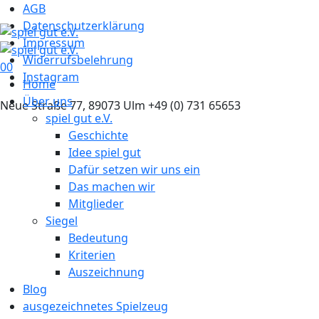
AGB
Datenschutzerklärung
Impressum
Widerrufsbelehrung
0
0
Instagram
Home
Über uns
Neue Straße 77, 89073 Ulm
+49 (0) 731 65653
spiel gut e.V.
Geschichte
Idee spiel gut
Dafür setzen wir uns ein
Das machen wir
Mitglieder
Siegel
Bedeutung
Kriterien
Auszeichnung
Blog
ausgezeichnetes Spielzeug