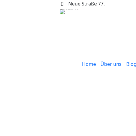
Neue Straße 77,
89073 Ulm
+49 (0) 731 65653
Home
Über uns
Blo