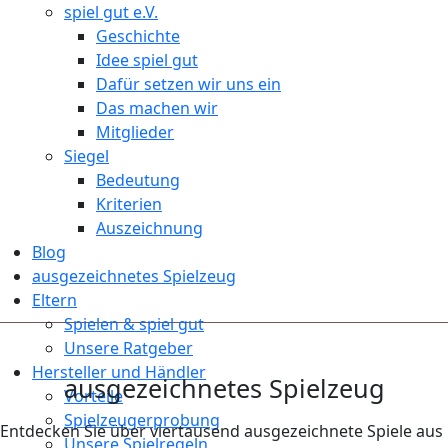
spiel gut e.V.
Geschichte
Idee spiel gut
Dafür setzen wir uns ein
Das machen wir
Mitglieder
Siegel
Bedeutung
Kriterien
Auszeichnung
Blog
ausgezeichnetes Spielzeug
Eltern
Spielen & spiel gut
Unsere Ratgeber
Hersteller und Händler
ausgezeichnetes Spielzeug
Vorteile
Spielzeugerprobung
Entdecken Sie über viertausend ausgezeichnete Spiele aus
Unsere Spielregeln