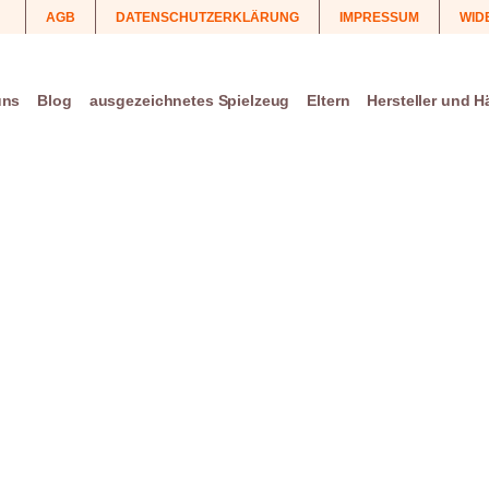
AGB
DATENSCHUTZERKLÄRUNG
IMPRESSUM
WID
uns
Blog
ausgezeichnetes Spielzeug
Eltern
Hersteller und H