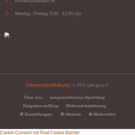
kontakt@spielgut.de
Montag - Freitag: 9:00 - 13:00 Uhr
Datenschutzerklärung
/ © 2023 spiel gut e.V.
Über uns
ausgezeichnetes Spielzeug
Ratgeber-noShop
Widerrufsbelehrung
🍪 Einstellungen
🍪 Historie
🍪 Widerrufen
Cookie Consent mit Real Cookie Banner