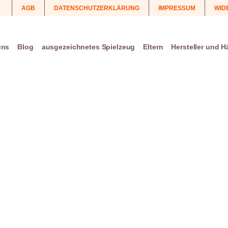
AGB
DATENSCHUTZERKLÄRUNG
IMPRESSUM
WID
uns
Blog
ausgezeichnetes Spielzeug
Eltern
Hersteller und H