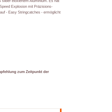
 silber eloxiertem Aluminium. Es hat
peed Explosion mit Präzisions-
lauf - Easy Stringcatches - ermöglicht
mpfehlung zum Zeitpunkt der