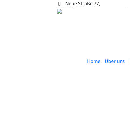
Neue Straße 77,
89073 Ulm
+49 (0) 731 65653
Home
Über uns