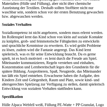
Materialien (Hülle und Füllung), aber nicht über chemische
Ausrüstung der Textilien. Deshalb sollten Stofftiere nicht nur
waschbar sein, sondern schon vor der ersten Benutzung gewaschen
bzw. abgewaschen werden.
Soziales Verhalten
Sozialkompetenz ist nicht angeboren, sondern muss erlernt werden.
Im Rollenspiel lernt das Kind schon von klein auf soziale Kontakte
zu knüpfen, grob- und feinmotorische Fähigkeiten zu entwickeln
und sprachliche Kenntnisse zu erweitern. Es wird geübt Probleme
zu lösen, zudem wird die Fantasie angeregt. Das Kind lernt
spielerisch, was es für seine Entwicklung braucht. Da es gerne
spielt, ist es hoch motiviert - es lernt durch die Freude am Spiel.
Miteinander kommunizieren, Regeln verstehen und einhalten,
Konzentration und Lernbereitschaft legen den Grundstein für die
spätere Bildung. Ausprobieren, Spaß, Neugierde, das Miteinander
tun läßt ein Spiel entstehen. Erwachsene haben die Aufgabe, den
Kindern Zeit und Gelegenheit, Raum und Platz, sowie kind- und
altersgerechtes Spielzeug zur Verfügung zu stellen, damit spielerisch
Entwcklung von sozialem Verhalten stattfinden kann.
Spezifikation
Hülle Alpaca Webfell weiß, Füllung PE-Watte + PP Granulat, Logo